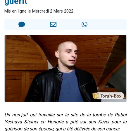
guérit
61 personnes viennent de demander une bénédiction
Mis en ligne le Mercredi 2 Mars 2022
Il reste 49 places pour étudier en groupe sur Zoom
Ariel vient de donner son Maasser
Nathaniel vient de donner son Maasser
4 personnes viennent de nous rejoindre sur WhatsApp
Un non-juif qui travaille sur le site de la tombe de Rabbi
Yéchaya Steiner en Hongrie a prié sur son Kéver pour la
guérison de son épouse, qui a été délivrée de son cancer.