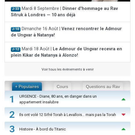
Mardi 8 Septembre |
Dinner d'hommage au Rav
J-33
Sitruk à Londres — 10 ans déjà
Dimanche 16 Août |
Venez rencontrer le Admour
J-10
de Ungvar à Natanya!
Mardi 18 Août |
Le Admour de Ungvar recevra en
J-12
plein Kikar de Natanya à Alonzo!
Voir tous les événements à venir
+ Populaires
Cours
Questions au Rav
1
URGENCE - Diane, 80 ans, en danger dans un
appartement insalubre
2
Ils ont volé 12 Sifré Torah à Levallois… mais pas la Torah
3
Histoire - À bord du Titanic