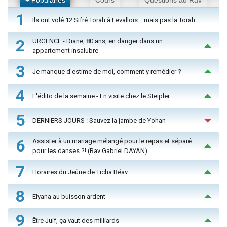
+ Populaires
Cours
Questions au Rav
1
Ils ont volé 12 Sifré Torah à Levallois… mais pas la Torah
2
URGENCE - Diane, 80 ans, en danger dans un
appartement insalubre
3
Je manque d'estime de moi, comment y remédier ?
4
L'édito de la semaine - En visite chez le Steipler
5
DERNIERS JOURS : Sauvez la jambe de Yohan
6
Assister à un mariage mélangé pour le repas et séparé
pour les danses ?! (Rav Gabriel DAYAN)
7
Horaires du Jeûne de Ticha Béav
8
Elyana au buisson ardent
9
Être Juif, ça vaut des milliards