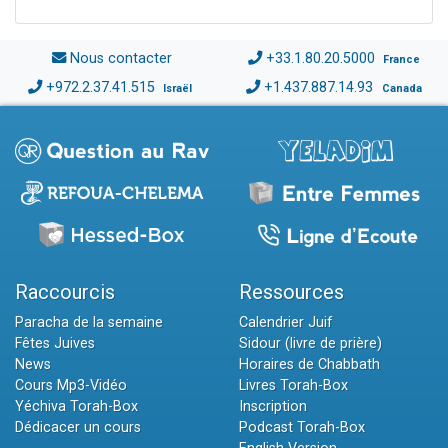
Nous contacter
+33.1.80.20.5000
France
+972.2.37.41.515
+1.437.887.14.93
Israël
Canada
Raccourcis
Ressources
Paracha de la semaine
Calendrier Juif
Fêtes Juives
Sidour (livre de prière)
News
Horaires de Chabbath
Cours Mp3-Vidéo
Livres Torah-Box
Yéchiva Torah-Box
Inscription
Dédicacer un cours
Podcast Torah-Box