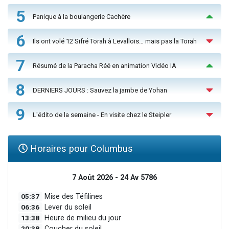
5
Panique à la boulangerie Cachère
6
Ils ont volé 12 Sifré Torah à Levallois… mais pas la Torah
7
Résumé de la Paracha Réé en animation Vidéo IA
8
DERNIERS JOURS : Sauvez la jambe de Yohan
9
L'édito de la semaine - En visite chez le Steipler
Horaires pour Columbus
7 Août 2026 - 24 Av 5786
05:37
Mise des Téfilines
06:36
Lever du soleil
13:38
Heure de milieu du jour
20:38
Coucher du soleil