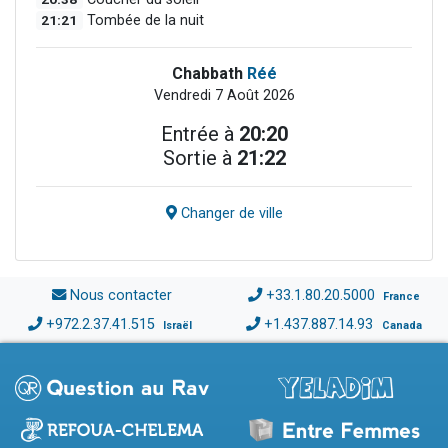
21:21
Tombée de la nuit
Chabbath
Réé
Vendredi 7 Août 2026
Entrée à
20:20
Sortie à
21:22
Changer de ville
Nous contacter
+33.1.80.20.5000
France
+972.2.37.41.515
+1.437.887.14.93
Israël
Canada