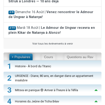
Sitruk à Londres — 10 ans déjà
Dimanche 16 Août |
Venez rencontrer le Admour
J-9
de Ungvar à Natanya!
Mardi 18 Août |
Le Admour de Ungvar recevra en
J-11
plein Kikar de Natanya à Alonzo!
Voir tous les événements à venir
+ Populaires
Cours
Questions au Rav
1
Histoire - À bord du Titanic
2
URGENCE - Diane, 80 ans, en danger dans un appartement
insalubre
3
Mitsva en panique 😨 Arriver à l'heure à la Téfila
4
Horaires du Jeûne de Ticha Béav