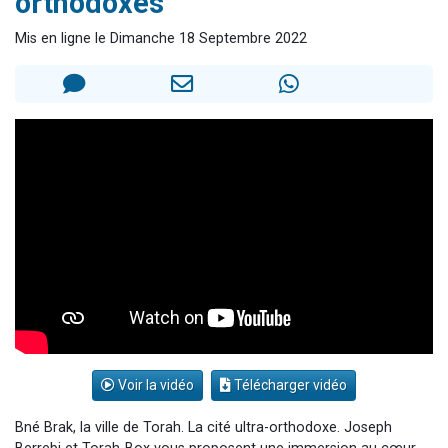
orthodoxes"
Nouvelle émission radio : Visions de grandeur n°104 : Le Chabbath et le Birkat Hamazone à travers le temps
Mis en ligne le Dimanche 18 Septembre 2022
61 personnes viennent de demander une bénédiction
Ariel vient de donner son Maasser
Il reste 49 places pour étudier en groupe sur Zoom
Eva vient de donner son Maasser
Voir la vidéo
Télécharger vidéo
Bné Brak, la ville de Torah. La cité ultra-orthodoxe. Joseph