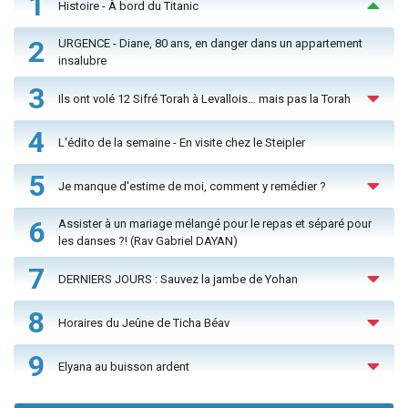
1
Histoire - À bord du Titanic
2
URGENCE - Diane, 80 ans, en danger dans un appartement
insalubre
3
Ils ont volé 12 Sifré Torah à Levallois… mais pas la Torah
4
L'édito de la semaine - En visite chez le Steipler
5
Je manque d'estime de moi, comment y remédier ?
6
Assister à un mariage mélangé pour le repas et séparé pour
les danses ?! (Rav Gabriel DAYAN)
7
DERNIERS JOURS : Sauvez la jambe de Yohan
8
Horaires du Jeûne de Ticha Béav
9
Elyana au buisson ardent