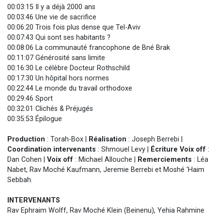
00:03:15 Il y a déjà 2000 ans
00:03:46 Une vie de sacrifice
00:06:20 Trois fois plus dense que Tel-Aviv
00:07:43 Qui sont ses habitants ?
00:08:06 La communauté francophone de Bné Brak
00:11:07 Générosité sans limite
00:16:30 Le célèbre Docteur Rothschild
00:17:30 Un hôpital hors normes
00:22:44 Le monde du travail orthodoxe
00:29:46 Sport
00:32:01 Clichés & Préjugés
00:35:53 Épilogue
Production
: Torah-Box |
Réalisation
: Joseph Berrebi |
Coordination intervenants
: Shmouel Levy |
Écriture Voix off
:
Dan Cohen |
Voix off
: Michael Allouche |
Remerciements
: Léa
Nabet, Rav Moché Kaufmann, Jeremie Berrebi et Moshé 'Haim
Sebbah.
INTERVENANTS
Rav Ephraim Wolff, Rav Moché Klein (Beinenu), Yehia Rahmine