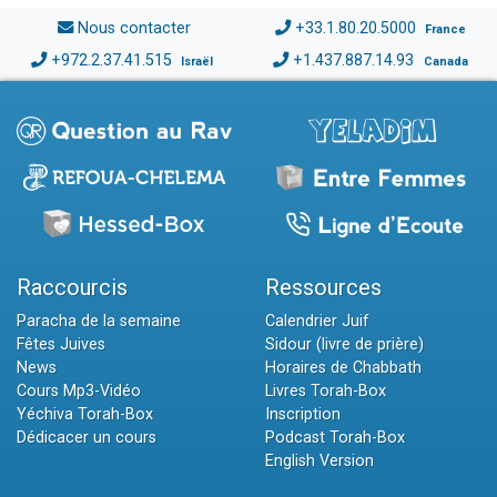
Nous contacter
+33.1.80.20.5000
France
+972.2.37.41.515
+1.437.887.14.93
Israël
Canada
Raccourcis
Ressources
Paracha de la semaine
Calendrier Juif
Fêtes Juives
Sidour (livre de prière)
News
Horaires de Chabbath
Cours Mp3-Vidéo
Livres Torah-Box
Yéchiva Torah-Box
Inscription
Dédicacer un cours
Podcast Torah-Box
English Version