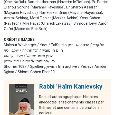
(Ohel Naftali), Baruch Liberman (Haverim le'Refuah), Pr. Patrick
Eliahou Sorkine (Mayanei Hayeshua), Dr Sharon Assaraf
(Mayanei Hayeshua), Rav Eliezer Diner (Mayanei Hayeshua),
Amitai Sebbag, Motti Eichler (Merkaz Achim) Yossi Cahen
(RavTech), Miki Hayat (Charedi Lakatsav), Shmouel Lévy, Aaron
Gafni (Mairie de Bné Brak).
CRÉDITS IMAGES
Malchut Waxberger / Ynet / TalStudio טל קרני / הדסה שניידמן
חיים חיימוביץ / דגל התורה / יעקב יוסף
ערוץ שומר ישראל / אליהו קראוס
כאן/החופות של אדוה / דוד אביטן
Shomer 1087 / Spielberg jewish film archive / Yeshiva Amidei
Dgirsa / Shlomi Cohen Flash90
Rabbi 'Haïm Kanievsky
Recueil autobiographique. Histoires,
anecdotes, enseignements classés par
thèmes et une centaine de photos en
couleur.