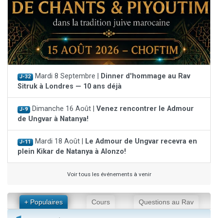
Mardi 8 Septembre |
Dinner d'hommage au Rav
J-32
Sitruk à Londres — 10 ans déjà
Dimanche 16 Août |
Venez rencontrer le Admour
J-9
de Ungvar à Natanya!
Mardi 18 Août |
Le Admour de Ungvar recevra en
J-11
plein Kikar de Natanya à Alonzo!
Voir tous les événements à venir
+ Populaires
Cours
Questions au Rav