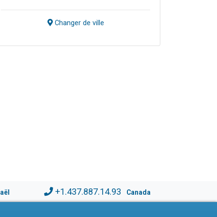
Changer de ville
+1.437.887.14.93
raël
Canada