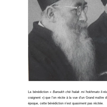
La bénédiction « 
Baroukh ché-‘halak mi-‘hokhmato li-ré
craignent ») que l’on récite à la vue d’un Grand maître 
époque, cette bénédiction n’est quasiment pas récitée.