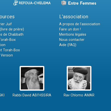
ources
L'association
ier Juif
A propos de l'association
(livre de prière)
Faire un don !
es de Chabbath
Mentions légales
 Torah-Box
Nous contacter
tion
Aide (FAQ)
t Torah-Box
 Version
SKI
Rabbi David ABI'HSSIRA
Rav Chlomo AMAR