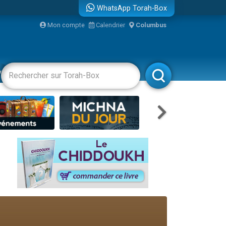
WhatsApp Torah-Box
...
Mon compte
Calendrier
Columbus
vertissements
Livres
Rabbanim
bre