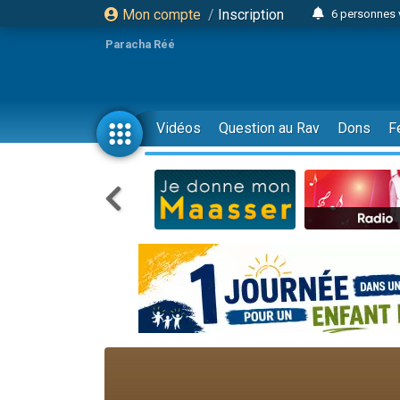
Mon compte
/
Inscription
6 personnes 
4 personn
Paracha Réé
2 personn
17 personnes
4 personnes 
Vidéos
Question au Rav
Dons
F
Il reste 
23 person
Eva vient de
4 personnes 
3 personnes 
3 personn
Odaya vient 
13 personnes
2 personnes 
30 perso