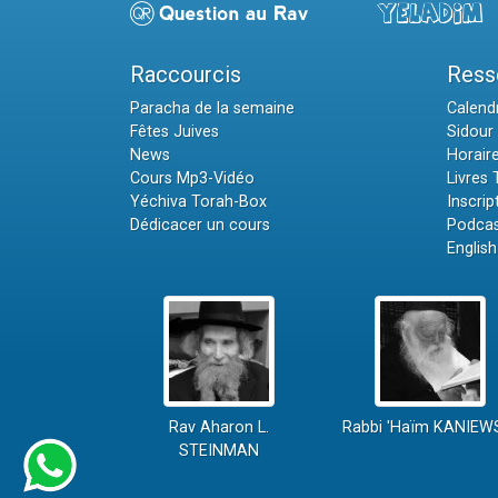
Raccourcis
Ress
Paracha de la semaine
Calendr
Fêtes Juives
Sidour 
News
Horair
Cours Mp3-Vidéo
Livres
Yéchiva Torah-Box
Inscrip
Dédicacer un cours
Podcas
English
Rav Aharon L.
Rabbi 'Haïm KANIEW
STEINMAN