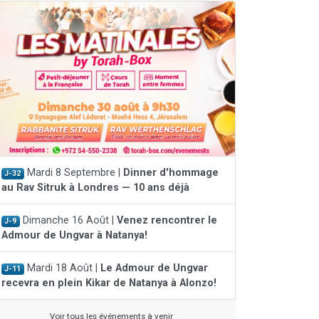
Mardi 8 Septembre |
Dinner d'hommage
J-32
au Rav Sitruk à Londres — 10 ans déjà
Dimanche 16 Août |
Venez rencontrer le
J-9
Admour de Ungvar à Natanya!
Mardi 18 Août |
Le Admour de Ungvar
J-11
recevra en plein Kikar de Natanya à Alonzo!
Voir tous les événements à venir