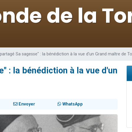
49 places pour étudier en groupe sur Zoom
lles musiques dans Torah-Box Music
viennent de nous rejoindre sur WhatsApp
viennent de nous rejoindre sur WhatsApp
viennent de nous rejoindre sur WhatsApp
 partagé Sa sagesse" : la bénédiction à la vue d'un Grand maître de T
" : la bénédiction à la vue d'un
Envoyer
WhatsApp