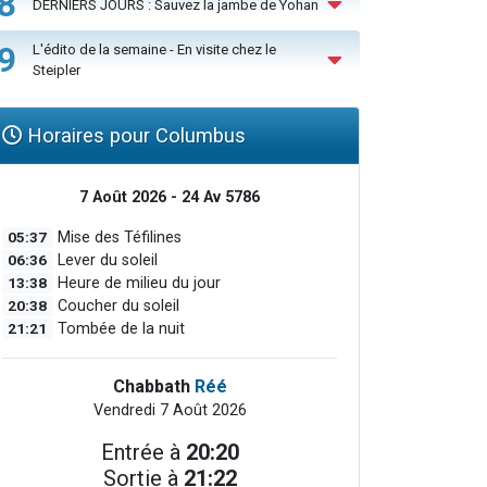
8
DERNIERS JOURS : Sauvez la jambe de Yohan
9
L'édito de la semaine - En visite chez le
Steipler
Horaires pour Columbus
7 Août 2026 - 24 Av 5786
05:37
Mise des Téfilines
06:36
Lever du soleil
13:38
Heure de milieu du jour
20:38
Coucher du soleil
21:21
Tombée de la nuit
Chabbath
Réé
Vendredi 7 Août 2026
Entrée à
20:20
Sortie à
21:22