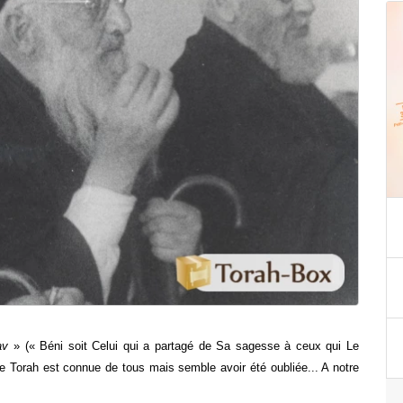
av
 » (« Béni soit Celui qui a partagé de Sa sagesse à ceux qui Le 
de Torah est connue de tous mais semble avoir été oubliée... A notre 