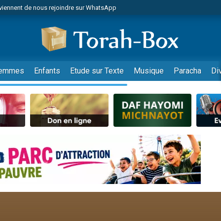
viennent de nous rejoindre sur WhatsApp
es viennent de faire un don pour Reloger Rivka, 6 enfants, victime de violences
es viennent de faire un don pour 1 Journée de Vacances Pour les Enfants
 viennent de demander une bénédiction
viennent de nous rejoindre sur WhatsApp
emmes
Enfants
Etude sur Texte
Musique
Paracha
Di
49 places pour étudier en groupe sur Zoom
nes viennent de faire un don pour Diane, 80 ans, dans un appartement insalu
 donner son Maasser
viennent de nous rejoindre sur WhatsApp
viennent de nous rejoindre sur WhatsApp
es viennent de faire un don pour 5 jours de vacances aux Orphelins
de donner son Maasser
 viennent de demander une bénédiction
viennent de nous rejoindre sur WhatsApp
nnes viennent de faire un don pour Sauvez la jambe de Yohan