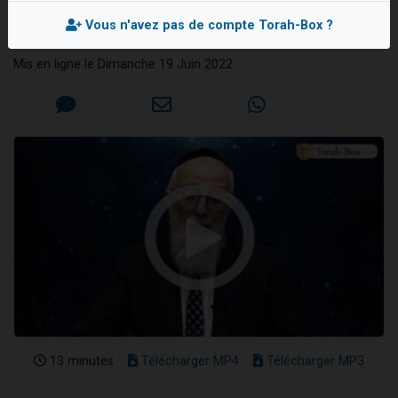
éternellement
Nouvelle émission radio : Visions de grandeur n°104 : Le Chabbath et le Birkat Hamazone à travers le temps
Vous n'avez pas de compte Torah-Box ?
Rav Mordehai BITTON
61 personnes viennent de demander une bénédiction
Mis en ligne le Dimanche 19 Juin 2022
Ariel vient de donner son Maasser
Il reste 49 places pour étudier en groupe sur Zoom
Eva vient de donner son Maasser
13 minutes
Télécharger MP4
Télécharger MP3