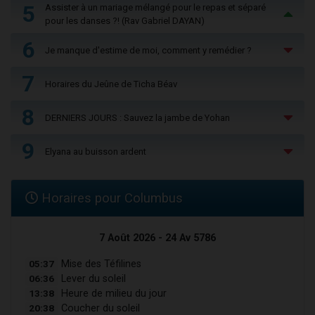
5
Assister à un mariage mélangé pour le repas et séparé
pour les danses ?! (Rav Gabriel DAYAN)
6
Je manque d'estime de moi, comment y remédier ?
7
Horaires du Jeûne de Ticha Béav
8
DERNIERS JOURS : Sauvez la jambe de Yohan
9
Elyana au buisson ardent
Horaires pour Columbus
7 Août 2026 - 24 Av 5786
05:37
Mise des Téfilines
06:36
Lever du soleil
13:38
Heure de milieu du jour
20:38
Coucher du soleil