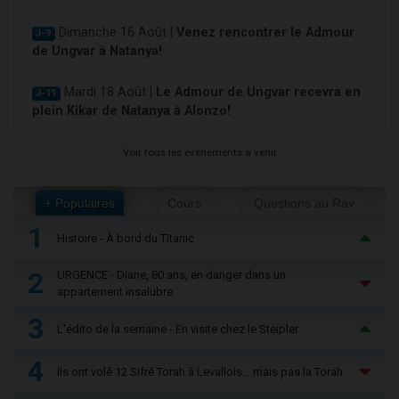
Dimanche 16 Août |
Venez rencontrer le Admour
J-9
de Ungvar à Natanya!
Mardi 18 Août |
Le Admour de Ungvar recevra en
J-11
plein Kikar de Natanya à Alonzo!
Voir tous les événements à venir
+ Populaires
Cours
Questions au Rav
1
Histoire - À bord du Titanic
2
URGENCE - Diane, 80 ans, en danger dans un
appartement insalubre
3
L'édito de la semaine - En visite chez le Steipler
4
Ils ont volé 12 Sifré Torah à Levallois… mais pas la Torah