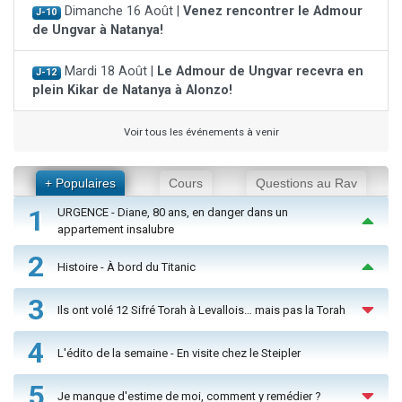
Dimanche 16 Août |
Venez rencontrer le Admour
J-10
de Ungvar à Natanya!
Mardi 18 Août |
Le Admour de Ungvar recevra en
J-12
plein Kikar de Natanya à Alonzo!
Voir tous les événements à venir
+ Populaires
Cours
Questions au Rav
1
URGENCE - Diane, 80 ans, en danger dans un
appartement insalubre
2
Histoire - À bord du Titanic
3
Ils ont volé 12 Sifré Torah à Levallois… mais pas la Torah
4
L'édito de la semaine - En visite chez le Steipler
5
Je manque d'estime de moi, comment y remédier ?