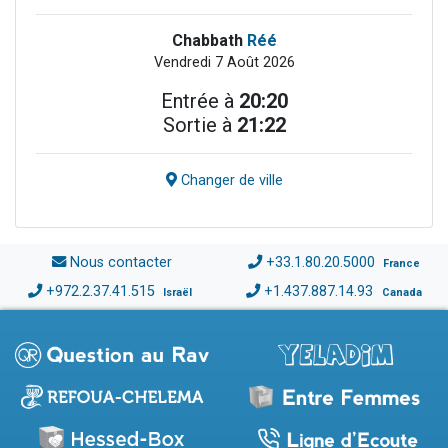
Chabbath
Réé
Vendredi 7 Août 2026
Entrée à
20:20
Sortie à
21:22
Changer de ville
Nous contacter
+33.1.80.20.5000
France
+972.2.37.41.515
+1.437.887.14.93
Israël
Canada