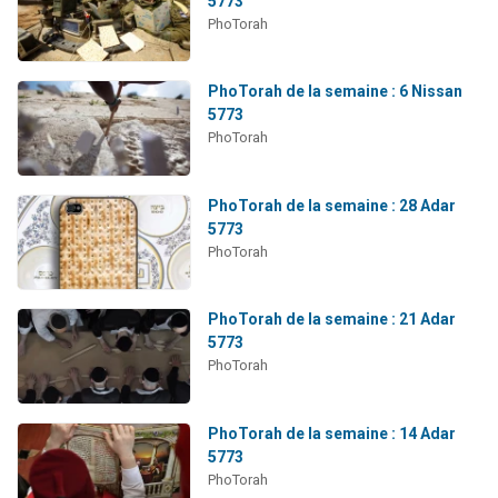
5773
Nouvelle émission radio : Visions de grandeur n°104 : Le Chabbath et le Birkat Hamazone à travers le temps
PhoTorah
61 personnes viennent de demander une bénédiction
Ariel vient de donner son Maasser
PhoTorah de la semaine : 6 Nissan
5773
Il reste 49 places pour étudier en groupe sur Zoom
PhoTorah
Eva vient de donner son Maasser
PhoTorah de la semaine : 28 Adar
5773
PhoTorah
PhoTorah de la semaine : 21 Adar
5773
PhoTorah
PhoTorah de la semaine : 14 Adar
5773
PhoTorah