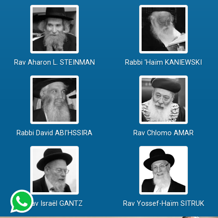
Rav Aharon L. STEINMAN
Rabbi 'Haïm KANIEWSKI
Rabbi David ABI'HSSIRA
Rav Chlomo AMAR
Rav Israël GANTZ
Rav Yossef-Haïm SITRUK