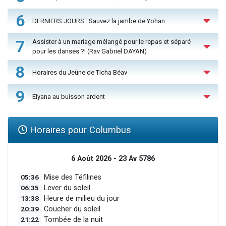
6
DERNIERS JOURS : Sauvez la jambe de Yohan
7
Assister à un mariage mélangé pour le repas et séparé
pour les danses ?! (Rav Gabriel DAYAN)
8
Horaires du Jeûne de Ticha Béav
9
Elyana au buisson ardent
Horaires pour Columbus
6 Août 2026 - 23 Av 5786
05:36
Mise des Téfilines
06:35
Lever du soleil
13:38
Heure de milieu du jour
20:39
Coucher du soleil
21:22
Tombée de la nuit