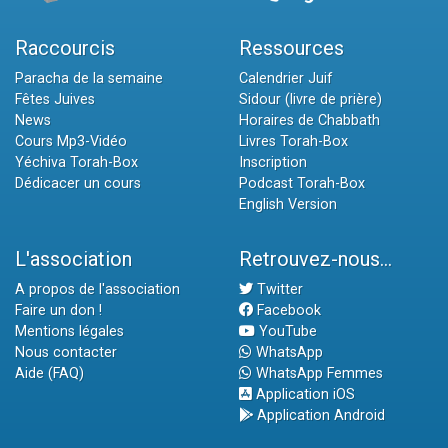
Raccourcis
Ressources
Paracha de la semaine
Calendrier Juif
Fêtes Juives
Sidour (livre de prière)
News
Horaires de Chabbath
Cours Mp3-Vidéo
Livres Torah-Box
Yéchiva Torah-Box
Inscription
Dédicacer un cours
Podcast Torah-Box
English Version
L'association
Retrouvez-nous...
A propos de l'association
Twitter
Faire un don !
Facebook
Mentions légales
YouTube
Nous contacter
WhatsApp
Aide (FAQ)
WhatsApp Femmes
Application iOS
Application Android