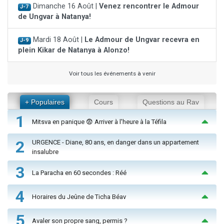
Dimanche 16 Août |
Venez rencontrer le Admour
J-7
de Ungvar à Natanya!
Mardi 18 Août |
Le Admour de Ungvar recevra en
J-9
plein Kikar de Natanya à Alonzo!
Voir tous les événements à venir
+ Populaires
Cours
Questions au Rav
1
Mitsva en panique 😨 Arriver à l'heure à la Téfila
2
URGENCE - Diane, 80 ans, en danger dans un appartement
insalubre
3
La Paracha en 60 secondes : Réé
4
Horaires du Jeûne de Ticha Béav
5
Avaler son propre sang, permis ?