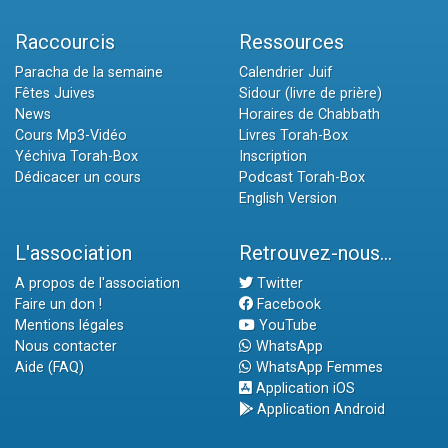
Raccourcis
Ressources
Paracha de la semaine
Calendrier Juif
Fêtes Juives
Sidour (livre de prière)
News
Horaires de Chabbath
Cours Mp3-Vidéo
Livres Torah-Box
Yéchiva Torah-Box
Inscription
Dédicacer un cours
Podcast Torah-Box
English Version
L'association
Retrouvez-nous...
A propos de l'association
Twitter
Faire un don !
Facebook
Mentions légales
YouTube
Nous contacter
WhatsApp
Aide (FAQ)
WhatsApp Femmes
Application iOS
Application Android