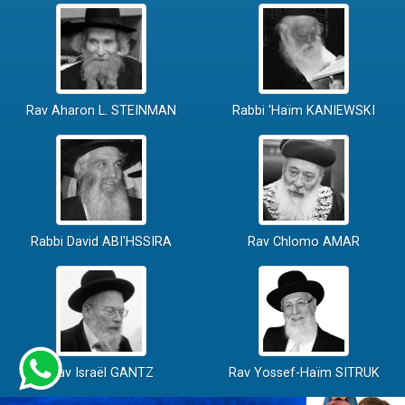
Rav Aharon L. STEINMAN
Rabbi 'Haïm KANIEWSKI
Rabbi David ABI'HSSIRA
Rav Chlomo AMAR
Rav Israël GANTZ
Rav Yossef-Haïm SITRUK