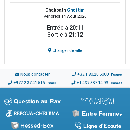
Chabbath
Choftim
Vendredi 14 Août 2026
Entrée à
20:11
Sortie à
21:12
Changer de ville
Nous contacter
+33.1.80.20.5000
France
+972.2.37.41.515
+1.437.887.14.93
Israël
Canada