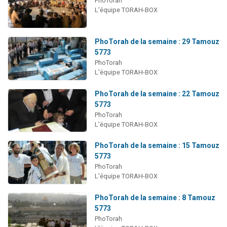
PhoTorah
3 personnes viennent de nous rejoindre sur WhatsApp
L'équipe TORAH-BOX
3 personnes viennent de faire un don pour 5 jours de vacances aux Orphelins
Odaya vient de donner son Maasser
PhoTorah de la semaine : 29 Tamouz
5773
13 personnes viennent de demander une bénédiction
PhoTorah
3 personnes viennent de nous rejoindre sur WhatsApp
L'équipe TORAH-BOX
PhoTorah de la semaine : 22 Tamouz
5773
PhoTorah
L'équipe TORAH-BOX
PhoTorah de la semaine : 15 Tamouz
5773
PhoTorah
L'équipe TORAH-BOX
PhoTorah de la semaine : 8 Tamouz
5773
PhoTorah