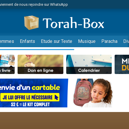
viennent de nous rejoindre sur WhatsApp
viennent de nous rejoindre sur WhatsApp
de donner son Maasser
es viennent de faire un don pour 5 jours de vacances aux Orphelins
es viennent de faire un don pour Diane, 80 ans, dans un appartement insalub
emmes
Enfants
Etude sur Texte
Musique
Paracha
Di
 viennent de demander une bénédiction
viennent de nous rejoindre sur WhatsApp
nnes viennent de faire un don pour Sauvez la jambe de Yohan
49 places pour étudier en groupe sur Zoom
lles musiques dans Torah-Box Music
viennent de nous rejoindre sur WhatsApp
viennent de nous rejoindre sur WhatsApp
viennent de nous rejoindre sur WhatsApp
les musiques dans Torah-Box Music
es viennent de faire un don pour Tsédaka : pauvres d'Israel