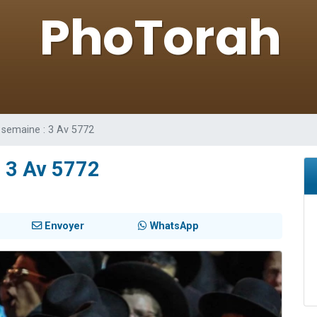
sion radio : Visions de grandeur n°104 : Le Chabbath et le Birkat Hamazone à 
 viennent de demander une bénédiction
de donner son Maasser
49 places pour étudier en groupe sur Zoom
 donner son Maasser
 semaine : 3 Av 5772
: 3 Av 5772
Envoyer
WhatsApp