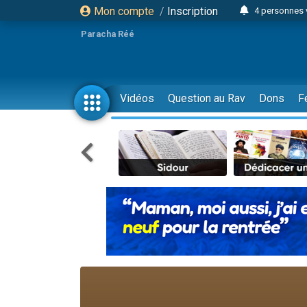
Mon compte
/
Inscription
4 personnes 
3 personnes 
Paracha Réé
Odaya vient 
3 personn
3 personn
Vidéos
Question au Rav
Dons
F
13 personnes
2 personnes 
30 perso
Il reste 
12 nouve
3 personnes 
2 personnes 
3 personnes 
2 nouvel
8 personn