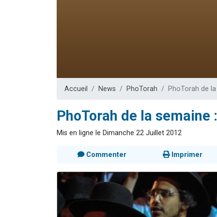
Nouvelle émis
61 personnes
Ariel vient 
Il reste 
Eva vient de
Accueil
News
PhoTorah
PhoTorah de la
PhoTorah de la semaine 
Mis en ligne le Dimanche 22 Juillet 2012
Commenter
Imprimer