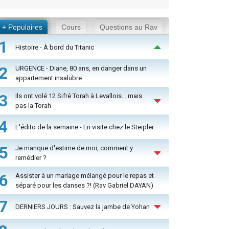
+ Populaires
Cours
Questions au Rav
1
Histoire - À bord du Titanic
2
URGENCE - Diane, 80 ans, en danger dans un
appartement insalubre
3
Ils ont volé 12 Sifré Torah à Levallois… mais
pas la Torah
4
L'édito de la semaine - En visite chez le Steipler
5
Je manque d'estime de moi, comment y
remédier ?
6
Assister à un mariage mélangé pour le repas et
séparé pour les danses ?! (Rav Gabriel DAYAN)
7
DERNIERS JOURS : Sauvez la jambe de Yohan