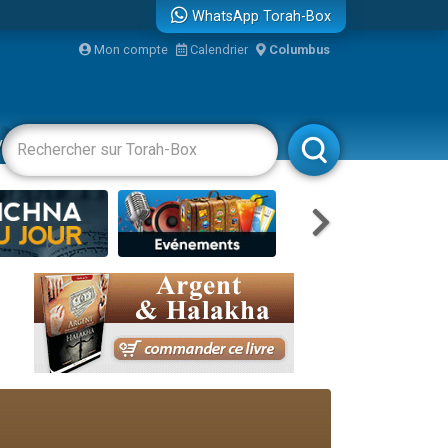
WhatsApp Torah-Box
Mon compte
Calendrier
Columbus
re
vertissements
Livres
Rabbanim