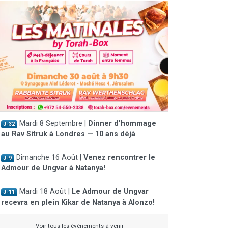
Mardi 8 Septembre |
Dinner d'hommage
J-32
au Rav Sitruk à Londres — 10 ans déjà
Dimanche 16 Août |
Venez rencontrer le
J-9
Admour de Ungvar à Natanya!
Mardi 18 Août |
Le Admour de Ungvar
J-11
recevra en plein Kikar de Natanya à Alonzo!
Voir tous les événements à venir