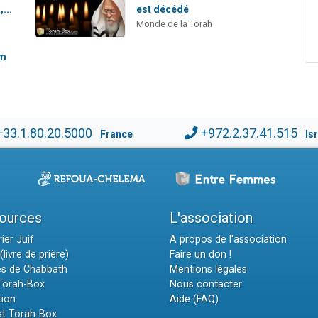
...
est décédé
Monde de la Torah
im
+33.1.80.20.5000
+972.2.37.41.515
France
Is
ources
L'association
ier Juif
A propos de l'association
(livre de prière)
Faire un don !
es de Chabbath
Mentions légales
 Torah-Box
Nous contacter
tion
Aide (FAQ)
t Torah-Box