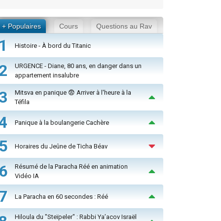
+ Populaires
Cours
Questions au Rav
1
Histoire - À bord du Titanic
2
URGENCE - Diane, 80 ans, en danger dans un
appartement insalubre
3
Mitsva en panique 😨 Arriver à l'heure à la
Téfila
4
Panique à la boulangerie Cachère
5
Horaires du Jeûne de Ticha Béav
6
Résumé de la Paracha Réé en animation
Vidéo IA
7
La Paracha en 60 secondes : Réé
Hiloula du "Steïpeler" : Rabbi Ya’acov Israël