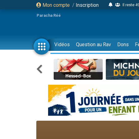
Mon compte
/
Inscription
Il reste 
16 person
Paracha Réé
2 personnes 
6 personnes 
4 personn
Vidéos
Question au Rav
Dons
F
2 personn
17 personnes
4 personnes 
Il reste 
Eva vient de
4 personnes 
3 personnes 
Odaya vient 
3 personn
2 personnes 