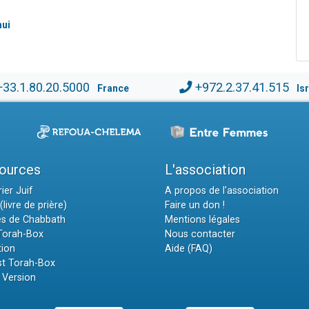
hui
+33.1.80.20.5000
+972.2.37.41.515
France
Is
ources
L'association
ier Juif
A propos de l'association
(livre de prière)
Faire un don !
es de Chabbath
Mentions légales
 Torah-Box
Nous contacter
tion
Aide (FAQ)
t Torah-Box
 Version