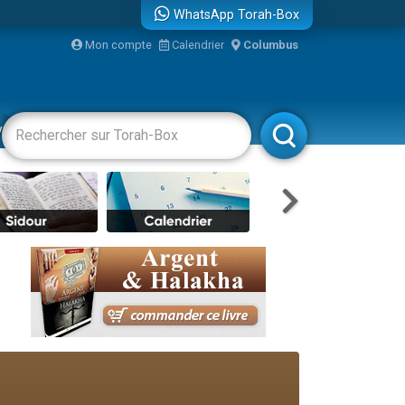
WhatsApp Torah-Box
bre
Mon compte
Calendrier
Columbus
...
vertissements
Livres
Rabbanim