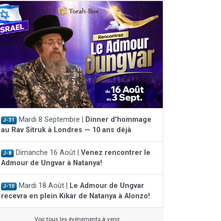
Mardi 8 Septembre |
Dinner d'hommage
J-31
au Rav Sitruk à Londres — 10 ans déjà
Dimanche 16 Août |
Venez rencontrer le
J-8
Admour de Ungvar à Natanya!
Mardi 18 Août |
Le Admour de Ungvar
J-10
recevra en plein Kikar de Natanya à Alonzo!
Voir tous les événements à venir