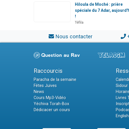
Hiloula de Moché : prière
spéciale du 7 Adar, aujourd'
!
Téfila
Nous contacter
Raccourcis
Ress
Paracha de la semaine
Calendr
Fêtes Juives
Sidour 
News
Horair
Cours Mp3-Vidéo
Livres
Yéchiva Torah-Box
Inscrip
Dédicacer un cours
Podcas
English