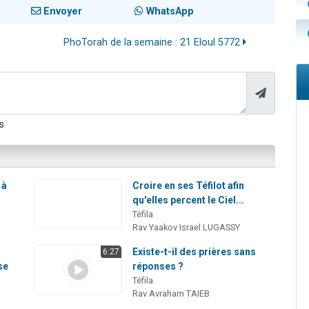
Envoyer
WhatsApp
PhoTorah de la semaine : 21 Eloul 5772
s
 à
Croire en ses Téfilot afin
qu'elles percent le Ciel...
Téfila
Rav Yaakov Israel LUGASSY
Existe-t-il des prières sans
6:27
se
réponses ?
Téfila
Rav Avraham TAIEB