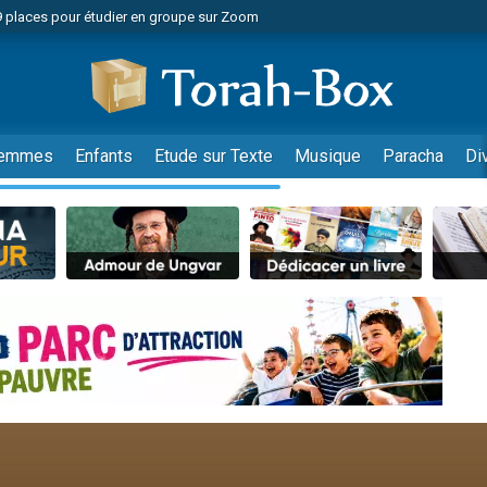
49 places pour étudier en groupe sur Zoom
nes viennent de faire un don pour Diane, 80 ans, dans un appartement insalu
viennent de nous rejoindre sur WhatsApp
viennent de nous rejoindre sur WhatsApp
es viennent de faire un don pour Reloger Rivka, 6 enfants, victime de violences
emmes
Enfants
Etude sur Texte
Musique
Paracha
Di
es viennent de faire un don pour 1 Journée de Vacances Pour les Enfants
 viennent de demander une bénédiction
viennent de nous rejoindre sur WhatsApp
49 places pour étudier en groupe sur Zoom
 donner son Maasser
viennent de nous rejoindre sur WhatsApp
viennent de nous rejoindre sur WhatsApp
de donner son Maasser
es viennent de faire un don pour 5 jours de vacances aux Orphelins
viennent de nous rejoindre sur WhatsApp