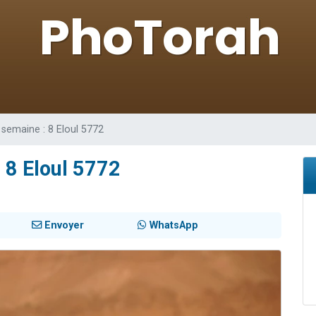
 viennent de demander une bénédiction
nnes viennent de faire un don pour Sauvez la jambe de Yohan
49 places pour étudier en groupe sur Zoom
lles musiques dans Torah-Box Music
 viennent de demander une bénédiction
semaine : 8 Eloul 5772
 8 Eloul 5772
Envoyer
WhatsApp