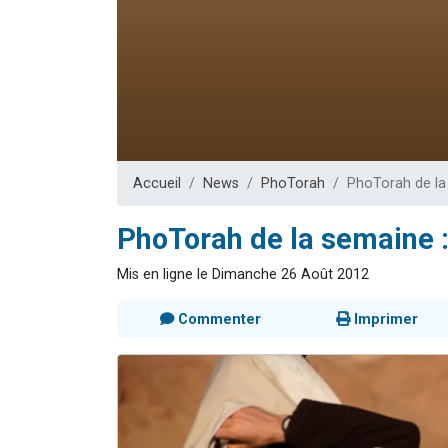
13 personnes
30 perso
Il reste 
12 nouve
29 personnes
Accueil
News
PhoTorah
PhoTorah de la 
PhoTorah de la semaine :
Mis en ligne le Dimanche 26 Août 2012
Commenter
Imprimer