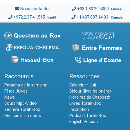
Nous contacter
+33.1.80.20.5000
France
+972.2.37.41.515
+1.437.887.14.93
Israël
Canada
Raccourcis
Ressources
Paracha de la semaine
Calendrier Juif
Fêtes Juives
Sidour (livre de prière)
News
Horaires de Chabbath
Cours Mp3-Vidéo
Livres Torah-Box
Yéchiva Torah-Box
Inscription
Dédicacer un cours
Podcast Torah-Box
English Version