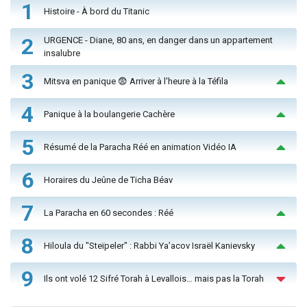
1
Histoire - À bord du Titanic
2
URGENCE - Diane, 80 ans, en danger dans un appartement
insalubre
3
Mitsva en panique 😨 Arriver à l'heure à la Téfila
4
Panique à la boulangerie Cachère
5
Résumé de la Paracha Réé en animation Vidéo IA
6
Horaires du Jeûne de Ticha Béav
7
La Paracha en 60 secondes : Réé
8
Hiloula du "Steïpeler" : Rabbi Ya’acov Israël Kanievsky
9
Ils ont volé 12 Sifré Torah à Levallois… mais pas la Torah