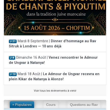
Mardi 8 Septembre |
Dinner d'hommage au Rav
J-31
Sitruk à Londres — 10 ans déjà
Dimanche 16 Août |
Venez rencontrer le Admour
J-8
de Ungvar à Natanya!
Mardi 18 Août |
Le Admour de Ungvar recevra en
J-10
plein Kikar de Natanya à Alonzo!
Voir tous les événements à venir
+ Populaires
Cours
Questions au Rav