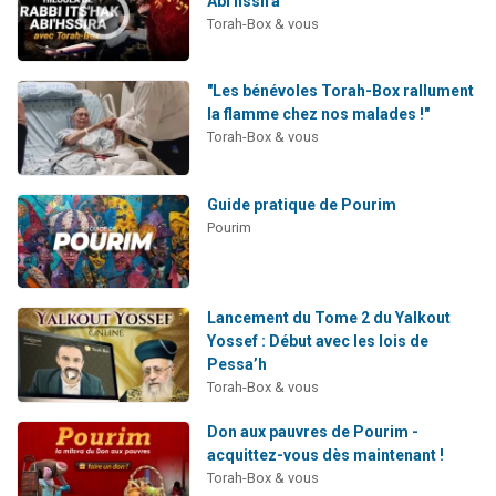
Abi'hssira
Il reste 49 places pour étudier en groupe sur Zoom
Torah-Box & vous
3 personnes viennent de nous rejoindre sur WhatsApp
2 personnes viennent de nous rejoindre sur WhatsApp
"Les bénévoles Torah-Box rallument
la flamme chez nos malades !"
2 nouvelles musiques dans Torah-Box Music
Torah-Box & vous
6 personnes viennent de nous rejoindre sur WhatsApp
Guide pratique de Pourim
Pourim
Lancement du Tome 2 du Yalkout
Yossef : Début avec les lois de
Pessa’h
Torah-Box & vous
Don aux pauvres de Pourim -
acquittez-vous dès maintenant !
Torah-Box & vous