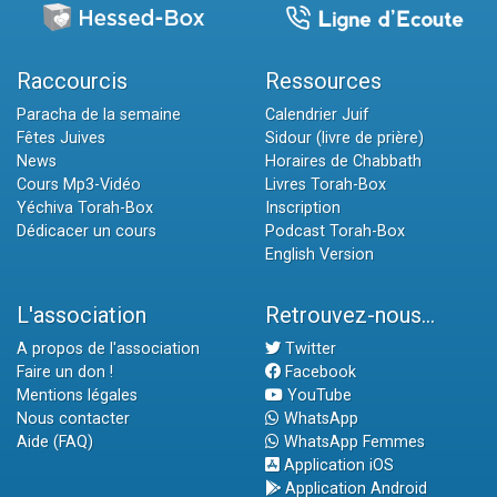
Raccourcis
Ressources
Paracha de la semaine
Calendrier Juif
Fêtes Juives
Sidour (livre de prière)
News
Horaires de Chabbath
Cours Mp3-Vidéo
Livres Torah-Box
Yéchiva Torah-Box
Inscription
Dédicacer un cours
Podcast Torah-Box
English Version
L'association
Retrouvez-nous...
A propos de l'association
Twitter
Faire un don !
Facebook
Mentions légales
YouTube
Nous contacter
WhatsApp
Aide (FAQ)
WhatsApp Femmes
Application iOS
Application Android