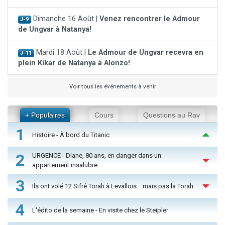
Dimanche 16 Août |
Venez rencontrer le Admour
J-9
de Ungvar à Natanya!
Mardi 18 Août |
Le Admour de Ungvar recevra en
J-11
plein Kikar de Natanya à Alonzo!
Voir tous les événements à venir
+ Populaires
Cours
Questions au Rav
1
Histoire - À bord du Titanic
2
URGENCE - Diane, 80 ans, en danger dans un
appartement insalubre
3
Ils ont volé 12 Sifré Torah à Levallois… mais pas la Torah
4
L'édito de la semaine - En visite chez le Steipler