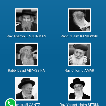
Rav Aharon L. STEINMAN
Rabbi 'Haïm KANIEWSKI
Rabbi David ABI'HSSIRA
Rav Chlomo AMAR
Rav Israël GANTZ
Rav Yossef-Haïm SITRUK