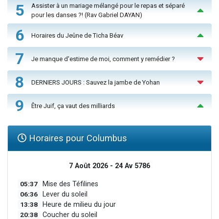
5
Assister à un mariage mélangé pour le repas et séparé
pour les danses ?! (Rav Gabriel DAYAN)
6
Horaires du Jeûne de Ticha Béav
7
Je manque d'estime de moi, comment y remédier ?
8
DERNIERS JOURS : Sauvez la jambe de Yohan
9
Être Juif, ça vaut des milliards
Horaires pour Columbus
7 Août 2026 - 24 Av 5786
05:37
Mise des Téfilines
06:36
Lever du soleil
13:38
Heure de milieu du jour
20:38
Coucher du soleil