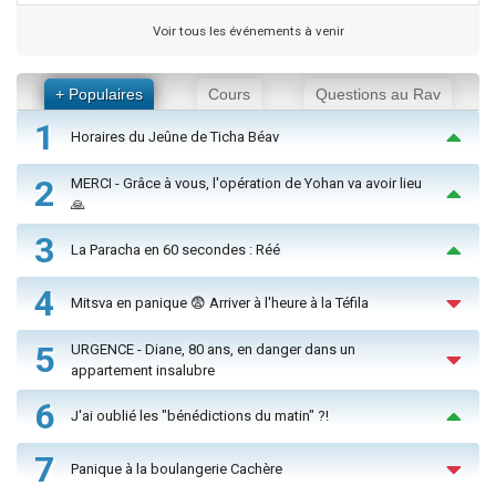
Voir tous les événements à venir
+ Populaires
Cours
Questions au Rav
1
Horaires du Jeûne de Ticha Béav
2
MERCI - Grâce à vous, l'opération de Yohan va avoir lieu
🙏
3
La Paracha en 60 secondes : Réé
4
Mitsva en panique 😨 Arriver à l'heure à la Téfila
5
URGENCE - Diane, 80 ans, en danger dans un
appartement insalubre
6
J'ai oublié les "bénédictions du matin" ?!
7
Panique à la boulangerie Cachère