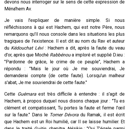
devons nous interroger sur le sens de cette expression de
Ména'hem Av.
Je vais l'expliquer de manière simple. Si nous
réfléchissons à qui est Hachem, qui est notre Père, nous
remarquons qu'Il nous console dans les situations les plus
tragiques de l'existence. Il est dit au nom du Rav et auteur
du
Kédouchat Lévi
: Hachem a dit, après la faute du veau
d'or, après que Moché
Rabbénou
a imploré et supplié D.ieu :
"Pardonne de grâce, le crime de ce peuple", Hachem a
répondu : "Mais le jour où Je me souviendrai, Je
demanderai compte (de cette faute). Lorsqu'un malheur
s'abat, Je me souviendrai de cette faute."
Cette
Guémara
est très difficile à entendre : il s'agit de
Hachem, à propos duquel nous disons chaque jour : "Tu es
clément et compatissant, Tu portes la faute et ferme l'œil
sur la faute." Dans le
Tomer Dévora
du Ramak, il est écrit
que Hachem est un Roi humilié, car Il se laisse humilier. Et
dans le traité
Guitin
, chapitre
Nézikin
: "Qui T'égale parmi