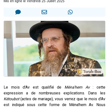
Mis en ligne le Vendredi 25 Juillet 2025
17 personnes viennent de demander une bénédiction
4 personnes viennent de nous rejoindre sur WhatsApp
Il reste 49 places pour étudier en groupe sur Zoom
Eva vient de donner son Maasser
Eli vient de donner son Maasser
Le mois d'Av est qualifié de
Ména'hem Av
: cette
expression a de nombreuses explications. Dans les
Kétoubot
(actes de mariage), vous verrez que le mois d'Av
est indiqué sous cette forme de Ména'hem Av. Nous