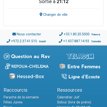
Sortie à
21:12
Changer de ville
Nous contacter
+33.1.80.20.5000
France
+972.2.37.41.515
+1.437.887.14.93
Israël
Canada
Raccourcis
Ressources
Paracha de la semaine
Calendrier Juif
Fêtes Juives
Sidour (livre de prière)