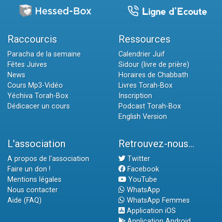
Raccourcis
Ressources
Paracha de la semaine
Calendrier Juif
Fêtes Juives
Sidour (livre de prière)
News
Horaires de Chabbath
Cours Mp3-Vidéo
Livres Torah-Box
Yéchiva Torah-Box
Inscription
Dédicacer un cours
Podcast Torah-Box
English Version
L'association
Retrouvez-nous...
A propos de l'association
Twitter
Faire un don !
Facebook
Mentions légales
YouTube
Nous contacter
WhatsApp
Aide (FAQ)
WhatsApp Femmes
Application iOS
Application Android