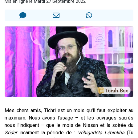
Mis en ligne le Mardi 27 Septembre 2022
Il reste 49 places pour étudier en groupe sur Zoom
12 nouvelles musiques dans Torah-Box Music
3 personnes viennent de nous rejoindre sur WhatsApp
2 personnes viennent de nous rejoindre sur WhatsApp
2 personnes viennent de nous rejoindre sur WhatsApp
Mes chers amis, Tichri est un mois qu'il faut exploiter au
maximum. Nous avons l'usage – et les ouvrages sacrés
nous l'indiquent – que le mois de Nissan et la soirée du
Séder
incarnent la période de :
Véhigadéta Lébinkha
(Tu