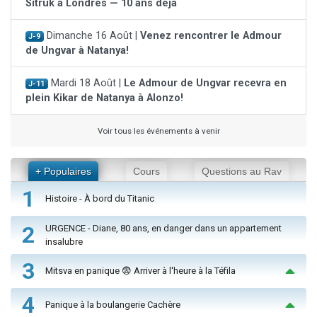
Sitruk à Londres — 10 ans déjà
Dimanche 16 Août |
Venez rencontrer le Admour
J-9
de Ungvar à Natanya!
Mardi 18 Août |
Le Admour de Ungvar recevra en
J-11
plein Kikar de Natanya à Alonzo!
Voir tous les événements à venir
+ Populaires
Cours
Questions au Rav
1
Histoire - À bord du Titanic
2
URGENCE - Diane, 80 ans, en danger dans un appartement
insalubre
3
Mitsva en panique 😨 Arriver à l'heure à la Téfila
4
Panique à la boulangerie Cachère