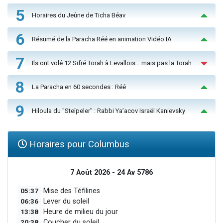
5
Horaires du Jeûne de Ticha Béav
6
Résumé de la Paracha Réé en animation Vidéo IA
7
Ils ont volé 12 Sifré Torah à Levallois… mais pas la Torah
8
La Paracha en 60 secondes : Réé
9
Hiloula du "Steïpeler" : Rabbi Ya’acov Israël Kanievsky
Horaires pour Columbus
7 Août 2026 - 24 Av 5786
05:37
Mise des Téfilines
06:36
Lever du soleil
13:38
Heure de milieu du jour
20:38
Coucher du soleil