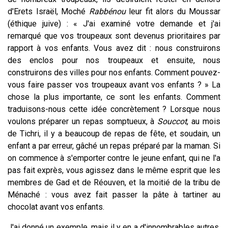
d'Erets Israël, Moché
Rabbénou
leur fit alors du Moussar
(éthique juive) : « J'ai examiné votre demande et j'ai
remarqué que vos troupeaux sont devenus prioritaires par
rapport à vos enfants. Vous avez dit : nous construirons
des enclos pour nos troupeaux et ensuite, nous
construirons des villes pour nos enfants. Comment pouvez-
vous faire passer vos troupeaux avant vos enfants ? » La
chose la plus importante, ce sont les enfants. Comment
traduisons-nous cette idée concrètement ? Lorsque nous
voulons préparer un repas somptueux, à
Souccot
, au mois
de Tichri, il y a beaucoup de repas de fête, et soudain, un
enfant a par erreur, gâché un repas préparé par la maman. Si
on commence à s'emporter contre le jeune enfant, qui ne l'a
pas fait exprès, vous agissez dans le même esprit que les
membres de Gad et de Réouven, et la moitié de la tribu de
Ménaché : vous avez fait passer la pâte à tartiner au
chocolat avant vos enfants.
J'ai donné un exemple, mais il y en a d'innombrables autres.