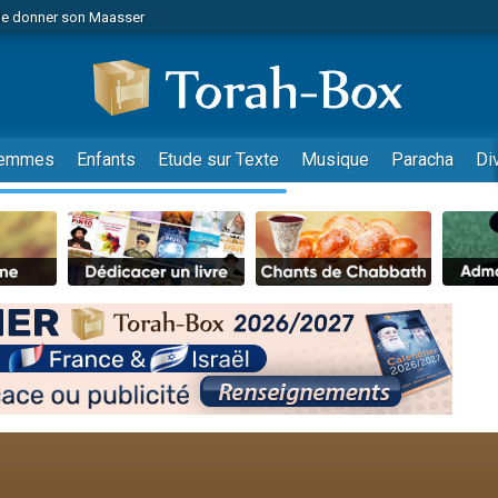
de donner son Maasser
es viennent de faire un don pour 5 jours de vacances aux Orphelins
es viennent de faire un don pour Diane, 80 ans, dans un appartement insalub
viennent de nous rejoindre sur WhatsApp
 viennent de demander une bénédiction
emmes
Enfants
Etude sur Texte
Musique
Paracha
Di
lles musiques dans Torah-Box Music
nnes viennent de faire un don pour Sauvez la jambe de Yohan
49 places pour étudier en groupe sur Zoom
viennent de nous rejoindre sur WhatsApp
viennent de nous rejoindre sur WhatsApp
viennent de nous rejoindre sur WhatsApp
les musiques dans Torah-Box Music
es viennent de faire un don pour Tsédaka : pauvres d'Israel
sion radio : Visions de grandeur n°104 : Le Chabbath et le Birkat Hamazone à 
 viennent de demander une bénédiction