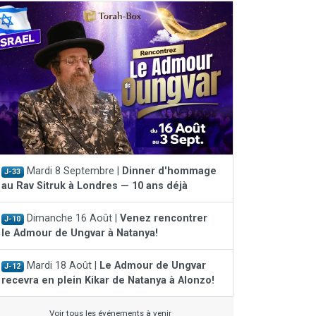
Mardi 8 Septembre |
Dinner d'hommage
J-33
au Rav Sitruk à Londres — 10 ans déjà
Dimanche 16 Août |
Venez rencontrer
J-10
le Admour de Ungvar à Natanya!
Mardi 18 Août |
Le Admour de Ungvar
J-12
recevra en plein Kikar de Natanya à Alonzo!
Voir tous les événements à venir