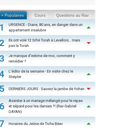
+ Populaires
Cours
Questions au Rav
1
URGENCE - Diane, 80 ans, en danger dans un
appartement insalubre
2
Ils ont volé 12 Sifré Torah à Levallois… mais
pas la Torah
3
Je manque d'estime de moi, comment y
remédier ?
4
L'édito de la semaine - En visite chez le
Steipler
5
DERNIERS JOURS : Sauvez la jambe de Yohan
Assister à un mariage mélangé pour le repas
6
et séparé pour les danses ?! (Rav Gabriel
DAYAN)
7
Horaires du Jeûne de Ticha Béav