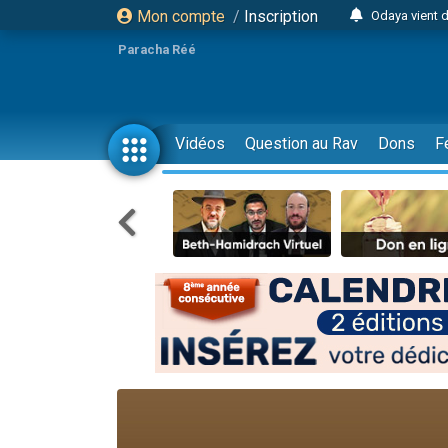
Mon compte
/
Inscription
Odaya vient 
3 personn
Paracha Réé
3 personn
2 personnes 
13 personnes
Vidéos
Question au Rav
Dons
F
12 nouve
30 perso
Il reste 
3 personnes 
2 personnes 
3 personnes 
2 nouvel
8 personn
Nouvelle émis
61 personnes