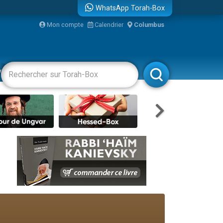
WhatsApp Torah-Box
Mon compte
Calendrier
Columbus
re
vertissements
Livres
Rabbanim
travers le temps