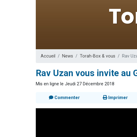
Ariel vient 
Il reste 
Nathaniel vi
6 personn
3 personnes 
Accueil
News
Torah-Box & vous
Rav Uza
Rav Uzan vous invite au 
Mis en ligne le Jeudi 27 Décembre 2018
Commenter
Imprimer