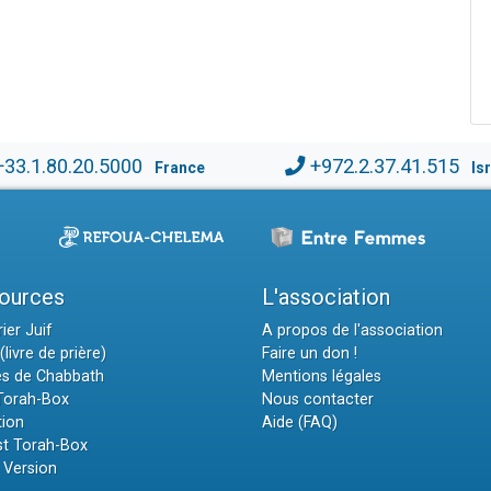
+33.1.80.20.5000
+972.2.37.41.515
France
Is
ources
L'association
ier Juif
A propos de l'association
(livre de prière)
Faire un don !
es de Chabbath
Mentions légales
 Torah-Box
Nous contacter
tion
Aide (FAQ)
t Torah-Box
 Version