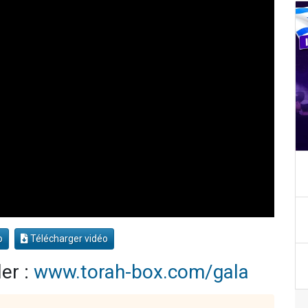
o
Télécharger vidéo
er :
www.torah-box.com/gala