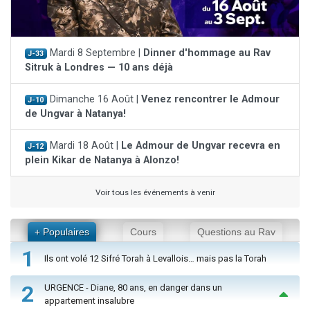
Mardi 8 Septembre |
Dinner d'hommage au Rav
J-33
Sitruk à Londres — 10 ans déjà
Dimanche 16 Août |
Venez rencontrer le Admour
J-10
de Ungvar à Natanya!
Mardi 18 Août |
Le Admour de Ungvar recevra en
J-12
plein Kikar de Natanya à Alonzo!
Voir tous les événements à venir
+ Populaires
Cours
Questions au Rav
1
Ils ont volé 12 Sifré Torah à Levallois… mais pas la Torah
2
URGENCE - Diane, 80 ans, en danger dans un
appartement insalubre