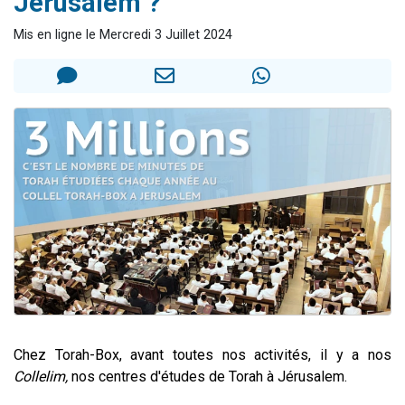
Jérusalem ?
6 personnes viennent de faire un don pour 5 enfants déjà orphelins risquent de perdre leur maman
Mis en ligne le Mercredi 3 Juillet 2024
2 personnes viennent de faire un don pour Reloger Rivka, 6 enfants, victime de violences...
10 personnes viennent de demander une bénédiction
Il reste 49 places pour étudier en groupe sur Zoom
2 personnes viennent de nous rejoindre sur WhatsApp
Chez Torah-Box, avant toutes nos activités, il y a nos
Collelim,
nos centres d'études de Torah à Jérusalem.