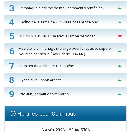
3
Je manque d'estime de moi, comment y remédier ?
4
L'édito de la semaine - En visite chez le Steipler
5
DERNIERS JOURS : Sauvez la jambe de Yohan
6
Assister à un mariage mélangé pour le repas et séparé
pour les danses ?! (Rav Gabriel DAYAN)
7
Horaires du Jeûne de Ticha Béav
8
Elyana au buisson ardent
9
Être Juif, ça vaut des milliards
Horaires pour Columbus
6 Août 2026 - 23 Av 5786