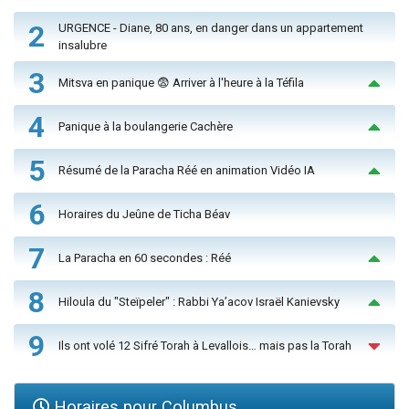
2
URGENCE - Diane, 80 ans, en danger dans un appartement
insalubre
3
Mitsva en panique 😨 Arriver à l'heure à la Téfila
4
Panique à la boulangerie Cachère
5
Résumé de la Paracha Réé en animation Vidéo IA
6
Horaires du Jeûne de Ticha Béav
7
La Paracha en 60 secondes : Réé
8
Hiloula du "Steïpeler" : Rabbi Ya’acov Israël Kanievsky
9
Ils ont volé 12 Sifré Torah à Levallois… mais pas la Torah
Horaires pour Columbus