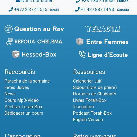
Nous contacter
+33.1.80.20.5000
France
+972.2.37.41.515
+1.437.887.14.93
Israël
Canada
Raccourcis
Ressources
Paracha de la semaine
Calendrier Juif
Fêtes Juives
Sidour (livre de prière)
News
Horaires de Chabbath
Cours Mp3-Vidéo
Livres Torah-Box
Yéchiva Torah-Box
Inscription
Dédicacer un cours
Podcast Torah-Box
English Version
L'association
Retrouvez-nous...