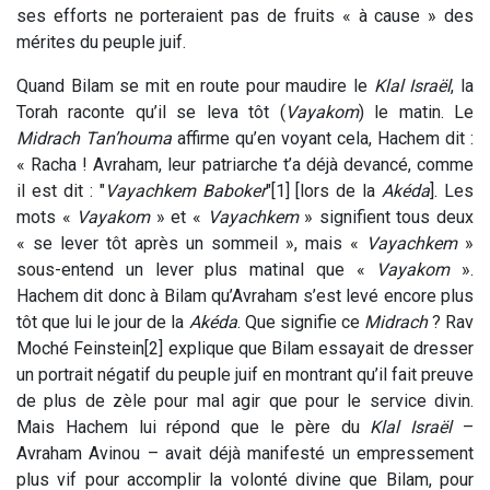
ses efforts ne porteraient pas de fruits « à cause » des
mérites du peuple juif.
Quand Bilam se mit en route pour maudire le
Klal Israël
, la
Torah raconte qu’il se leva tôt (
Vayakom
) le matin. Le
Midrach Tan’houma
affirme qu’en voyant cela, Hachem dit :
« Racha ! Avraham, leur patriarche t’a déjà devancé, comme
il est dit : "
Vayachkem Baboker
"[1] [lors de la
Akéda
]. Les
mots «
Vayakom
» et «
Vayachkem
» signifient tous deux
« se lever tôt après un sommeil », mais «
Vayachkem
»
sous-entend un lever plus matinal que «
Vayakom
».
Hachem dit donc à Bilam qu’Avraham s’est levé encore plus
tôt que lui le jour de la
Akéda
. Que signifie ce
Midrach
? Rav
Moché Feinstein[2] explique que Bilam essayait de dresser
un portrait négatif du peuple juif en montrant qu’il fait preuve
de plus de zèle pour mal agir que pour le service divin.
Mais Hachem lui répond que le père du
Klal Israël
–
Avraham Avinou – avait déjà manifesté un empressement
plus vif pour accomplir la volonté divine que Bilam, pour