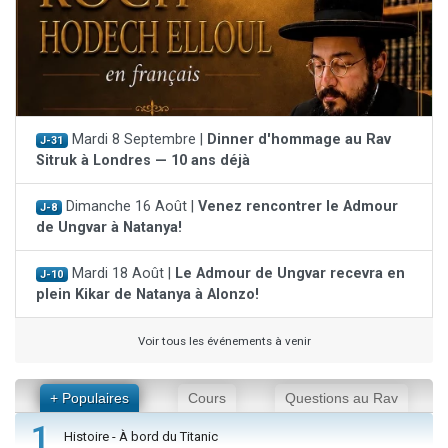
Mardi 8 Septembre |
Dinner d'hommage au Rav
J-31
Sitruk à Londres — 10 ans déjà
Dimanche 16 Août |
Venez rencontrer le Admour
J-8
de Ungvar à Natanya!
Mardi 18 Août |
Le Admour de Ungvar recevra en
J-10
plein Kikar de Natanya à Alonzo!
Voir tous les événements à venir
+ Populaires
Cours
Questions au Rav
1
Histoire - À bord du Titanic