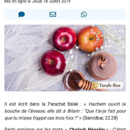
Mis en ligne le Jeudi 18 Juillet 2019
13 personnes viennent de demander une bénédiction
30 personnes viennent de faire un don pour Sauvez la jambe de Yohan
Il reste 49 places pour étudier en groupe sur Zoom
12 nouvelles musiques dans Torah-Box Music
29 personnes viennent de demander une bénédiction
Il est écrit dans la Parachat Balak : «
Hachem ouvrit la
bouche de l’ânesse, elle dit à Bilam : "Que t’ai-je fait pour
que tu m’aies frappé ces trois fois ?"
» (Bamidbar, 22:28)
Rachi explique sur les mots «
Chaloch Régalim
» : C’était