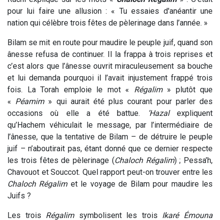
pour lui faire une allusion : « Tu essaies d'anéantir une
nation qui célèbre trois fêtes de pèlerinage dans l’année. »
Bilam se mit en route pour maudire le peuple juif, quand son
ânesse refusa de continuer. Il la frappa à trois reprises et
c’est alors que l’ânesse ouvrit miraculeusement sa bouche
et lui demanda pourquoi il l’avait injustement frappé trois
fois. La Torah emploie le mot «
Régalim
» plutôt que
«
Péamim
» qui aurait été plus courant pour parler des
occasions où elle a été battue.
’Hazal
expliquent
qu’Hachem véhiculait le message, par l’intermédiaire de
l’ânesse, que la tentative de Bilam – de détruire le peuple
juif – n’aboutirait pas, étant donné que ce dernier respecte
les trois fêtes de pèlerinage (
Chaloch Régalim
) ; Pessa’h,
Chavouot et Souccot. Quel rapport peut-on trouver entre les
Chaloch Régalim
et le voyage de Bilam pour maudire les
Juifs ?
Les trois
Régalim
symbolisent les trois
Ikaré Émouna