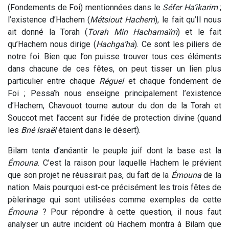
(Fondements de Foi) mentionnées dans le
Séfer Ha’ikarim
;
l’existence d’Hachem (
Métsiout Hachem
), le fait qu’Il nous
ait donné la Torah (
Torah Min Hachamaïm
) et le fait
qu’Hachem nous dirige (
Hachga’ha
). Ce sont les piliers de
notre foi. Bien que l’on puisse trouver tous ces éléments
dans chacune de ces fêtes, on peut tisser un lien plus
particulier entre chaque
Réguel
et chaque fondement de
Foi ; Pessa’h nous enseigne principalement l’existence
d’Hachem, Chavouot tourne autour du don de la Torah et
Souccot met l’accent sur l’idée de protection divine (quand
les
Bné Israël
étaient dans le désert).
Bilam tenta d’anéantir le peuple juif dont la base est la
Émouna
. C’est la raison pour laquelle Hachem le prévient
que son projet ne réussirait pas, du fait de la
Émouna
de la
nation. Mais pourquoi est-ce précisément les trois fêtes de
pèlerinage qui sont utilisées comme exemples de cette
Émouna
? Pour répondre à cette question, il nous faut
analyser un autre incident où Hachem montra à Bilam que