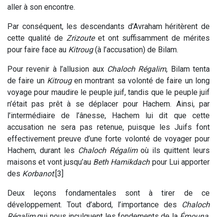
aller à son encontre.
Par conséquent, les descendants d’Avraham héritèrent de
cette qualité de
Zrizoute
et ont suffisamment de mérites
pour faire face au
Kitroug
(à l’accusation) de Bilam.
Pour revenir à l’allusion aux
Chaloch Régalim
, Bilam tenta
de faire un
Kitroug
en montrant sa volonté de faire un long
voyage pour maudire le peuple juif, tandis que le peuple juif
n’était pas prêt à se déplacer pour Hachem. Ainsi, par
l’intermédiaire de l’ânesse, Hachem lui dit que cette
accusation ne sera pas retenue, puisque les Juifs font
effectivement preuve d’une forte volonté de voyager pour
Hachem, durant les
Chaloch Régalim
où ils quittent leurs
maisons et vont jusqu’au
Beth Hamikdach
pour Lui apporter
des
Korbanot
.[3]
Deux leçons fondamentales sont à tirer de ce
développement. Tout d’abord, l’importance des
Chaloch
Régalim
qui nous inculquent les fondements de la
Émouna
.