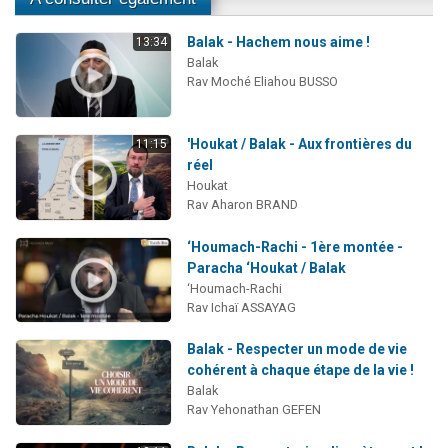
Balak - Hachem nous aime !
13:34
Balak
Rav Moché Eliahou BUSSO
'Houkat / Balak - Aux frontières du
11:15
réel
Houkat
Rav Aharon BRAND
‘Houmach-Rachi - 1ère montée -
Paracha ‘Houkat / Balak
‘Houmach-Rachi
Rav Ichaï ASSAYAG
Balak - Respecter un mode de vie
cohérent à chaque étape de la vie !
Balak
Rav Yehonathan GEFEN