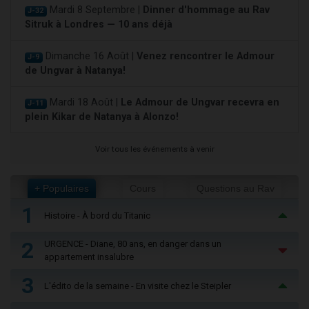
Mardi 8 Septembre |
Dinner d'hommage au Rav
J-32
Sitruk à Londres — 10 ans déjà
Dimanche 16 Août |
Venez rencontrer le Admour
J-9
de Ungvar à Natanya!
Mardi 18 Août |
Le Admour de Ungvar recevra en
J-11
plein Kikar de Natanya à Alonzo!
Voir tous les événements à venir
+ Populaires
Cours
Questions au Rav
1
Histoire - À bord du Titanic
2
URGENCE - Diane, 80 ans, en danger dans un
appartement insalubre
3
L'édito de la semaine - En visite chez le Steipler