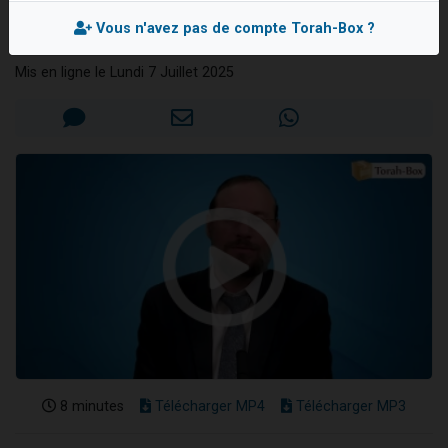
dévoilent tout
Nouvelle émission radio : Visions de grandeur n°104 : Le Chabbath et le Birkat Hamazone à travers le temps
Vous n'avez pas de compte Torah-Box ?
Rav Aharon BRAND
61 personnes viennent de demander une bénédiction
Mis en ligne le Lundi 7 Juillet 2025
Ariel vient de donner son Maasser
Il reste 49 places pour étudier en groupe sur Zoom
Eva vient de donner son Maasser
8 minutes
Télécharger MP4
Télécharger MP3