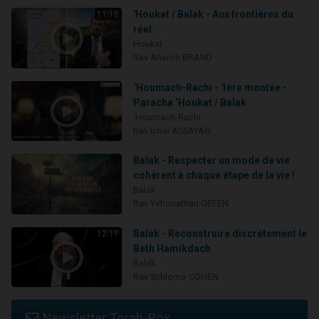
'Houkat / Balak - Aux frontières du
11:15
réel
Houkat
Rav Aharon BRAND
‘Houmach-Rachi - 1ère montée -
Paracha ‘Houkat / Balak
‘Houmach-Rachi
Rav Ichaï ASSAYAG
Balak - Respecter un mode de vie
cohérent à chaque étape de la vie !
Balak
Rav Yehonathan GEFEN
Balak - Reconstruire discrètement le
12:11
Beth Hamikdach
Balak
Rav Schlomo COHEN
Newsletter Torah-Box