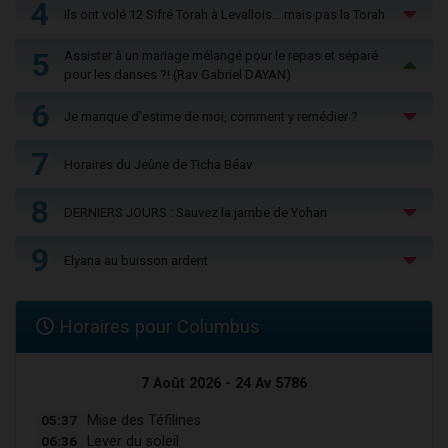
4
Ils ont volé 12 Sifré Torah à Levallois… mais pas la Torah
5
Assister à un mariage mélangé pour le repas et séparé
pour les danses ?! (Rav Gabriel DAYAN)
6
Je manque d'estime de moi, comment y remédier ?
7
Horaires du Jeûne de Ticha Béav
8
DERNIERS JOURS : Sauvez la jambe de Yohan
9
Elyana au buisson ardent
Horaires pour Columbus
7 Août 2026 - 24 Av 5786
05:37
Mise des Téfilines
06:36
Lever du soleil