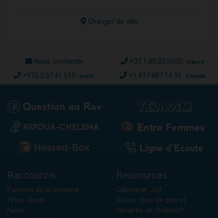
Changer de ville
Nous contacter
+33.1.80.20.5000
France
+972.2.37.41.515
+1.437.887.14.93
Israël
Canada
Raccourcis
Ressources
Paracha de la semaine
Calendrier Juif
Fêtes Juives
Sidour (livre de prière)
News
Horaires de Chabbath