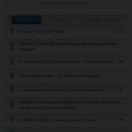
Voir tous les événements à venir
+ Populaires
Cours
Questions au Rav
1
Histoire - À bord du Titanic
2
URGENCE - Diane, 80 ans, en danger dans un appartement
insalubre
3
Ils ont volé 12 Sifré Torah à Levallois… mais pas la Torah
4
L'édito de la semaine - En visite chez le Steipler
5
Je manque d'estime de moi, comment y remédier ?
6
Assister à un mariage mélangé pour le repas et séparé pour
les danses ?! (Rav Gabriel DAYAN)
7
DERNIERS JOURS : Sauvez la jambe de Yohan