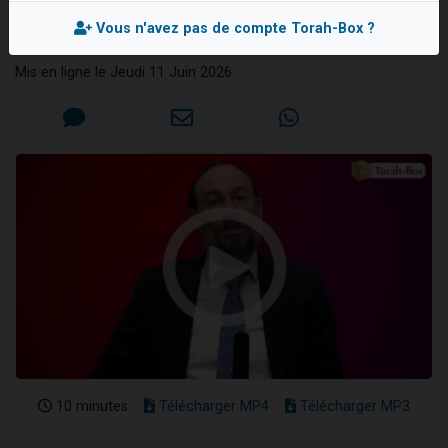
confiance ?
Nouvelle émission radio : Visions de grandeur n°104 : Le Chabbath et le Birkat Hamazone à travers le temps
Vous n'avez pas de compte Torah-Box ?
Rav Aharon BRAND
61 personnes viennent de demander une bénédiction
Mis en ligne le Jeudi 11 Juin 2026
Ariel vient de donner son Maasser
Il reste 49 places pour étudier en groupe sur Zoom
Eva vient de donner son Maasser
10 minutes
Télécharger MP4
Télécharger MP3