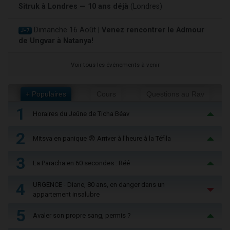
Sitruk à Londres — 10 ans déjà
(Londres)
Dimanche 16 Août |
Venez rencontrer le Admour
J-7
de Ungvar à Natanya!
Voir tous les événements à venir
+ Populaires
Cours
Questions au Rav
1
Horaires du Jeûne de Ticha Béav
2
Mitsva en panique 😨 Arriver à l'heure à la Téfila
3
La Paracha en 60 secondes : Réé
4
URGENCE - Diane, 80 ans, en danger dans un
appartement insalubre
5
Avaler son propre sang, permis ?