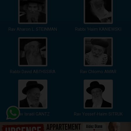
Rav Aharon L. STEINMAN
Rabbi 'Haïm KANIEWSKI
Rabbi David ABI'HSSIRA
Rav Chlomo AMAR
Rav Israël GANTZ
Rav Yossef-Haïm SITRUK