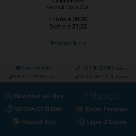
Chabbath
Réé
Vendredi 7 Août 2026
Entrée à
20:20
Sortie à
21:22
Changer de ville
Nous contacter
+33.1.80.20.5000
France
+972.2.37.41.515
+1.437.887.14.93
Israël
Canada