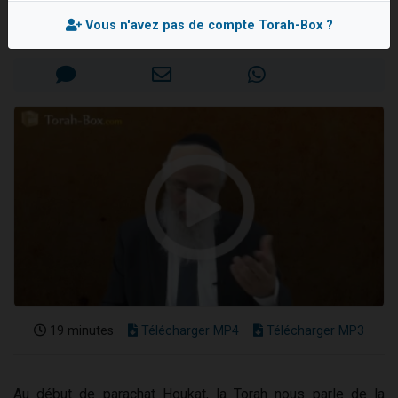
Rav Mordehai BITTON
3 personnes viennent de nous rejoindre sur WhatsApp
Vous n'avez pas de compte Torah-Box ?
Mis en ligne le Mercredi 13 Juillet 2016
2 nouvelles musiques dans Torah-Box Music
8 personnes viennent de faire un don pour Tsédaka : pauvres d'Israel
Nouvelle émission radio : Visions de grandeur n°104 : Le Chabbath et le Birkat Hamazone à travers le temps
4 personnes viennent de nous rejoindre sur WhatsApp
19 minutes
Télécharger MP4
Télécharger MP3
Au début de parachat Houkat, la Torah nous parle de la