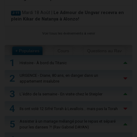
Mardi 18 Août |
Le Admour de Ungvar recevra en
J-11
plein Kikar de Natanya à Alonzo!
Voir tous les événements à venir
+ Populaires
Cours
Questions au Rav
1
Histoire - À bord du Titanic
2
URGENCE - Diane, 80 ans, en danger dans un
appartement insalubre
3
L'édito de la semaine - En visite chez le Steipler
4
Ils ont volé 12 Sifré Torah à Levallois… mais pas la Torah
5
Assister à un mariage mélangé pour le repas et séparé
pour les danses ?! (Rav Gabriel DAYAN)