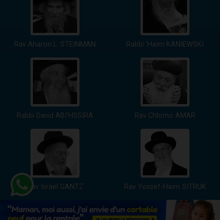
Rav Aharon L. STEINMAN
Rabbi 'Haïm KANIEWSKI
Rabbi David ABI'HSSIRA
Rav Chlomo AMAR
Rav Israël GANTZ
Rav Yossef-Haïm SITRUK