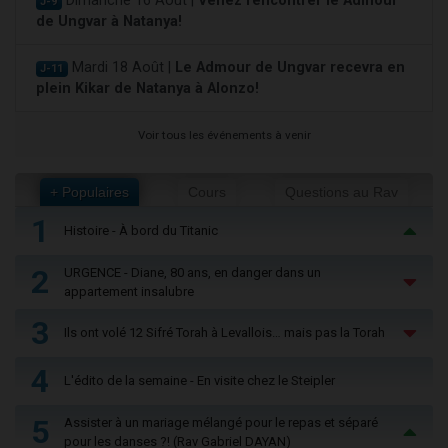
Dimanche 16 Août |
Venez rencontrer le Admour
J-9
de Ungvar à Natanya!
Mardi 18 Août |
Le Admour de Ungvar recevra en
J-11
plein Kikar de Natanya à Alonzo!
Voir tous les événements à venir
+ Populaires
Cours
Questions au Rav
1
Histoire - À bord du Titanic
2
URGENCE - Diane, 80 ans, en danger dans un
appartement insalubre
3
Ils ont volé 12 Sifré Torah à Levallois… mais pas la Torah
4
L'édito de la semaine - En visite chez le Steipler
5
Assister à un mariage mélangé pour le repas et séparé
pour les danses ?! (Rav Gabriel DAYAN)