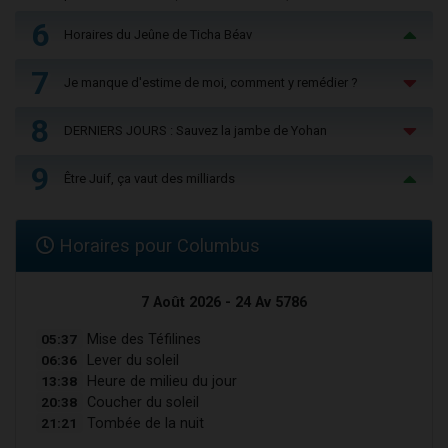
6
Horaires du Jeûne de Ticha Béav
7
Je manque d'estime de moi, comment y remédier ?
8
DERNIERS JOURS : Sauvez la jambe de Yohan
9
Être Juif, ça vaut des milliards
Horaires pour Columbus
7 Août 2026 - 24 Av 5786
05:37
Mise des Téfilines
06:36
Lever du soleil
13:38
Heure de milieu du jour
20:38
Coucher du soleil
21:21
Tombée de la nuit