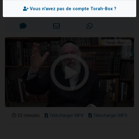
Rav Moché KAUFMANN
2 personnes viennent de nous rejoindre sur WhatsApp
Vous n'avez pas de compte Torah-Box ?
Mis en ligne le Mercredi 20 Juin 2018
2 nouvelles musiques dans Torah-Box Music
3 personnes viennent de nous rejoindre sur WhatsApp
8 personnes viennent de faire un don pour Tsédaka : pauvres d'Israel
2 personnes viennent de faire un don pour 1 Journée de Vacances Pour les Enfants
23 minutes
Télécharger MP4
Télécharger MP3