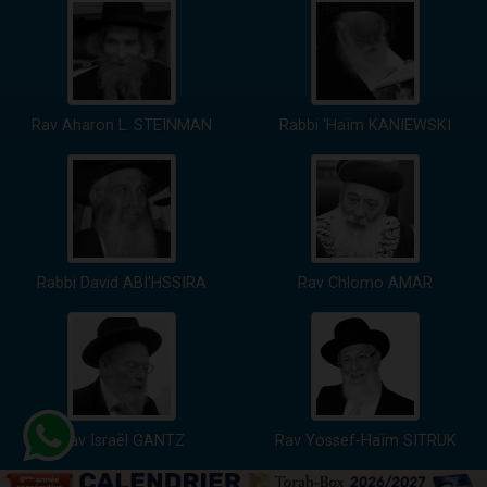
Rav Aharon L. STEINMAN
Rabbi 'Haïm KANIEWSKI
Rabbi David ABI'HSSIRA
Rav Chlomo AMAR
Rav Israël GANTZ
Rav Yossef-Haïm SITRUK