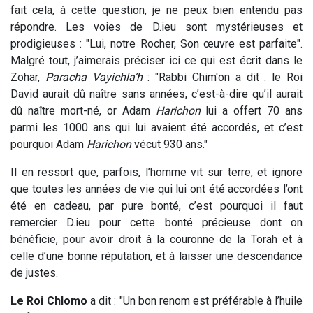
fait cela, à cette question, je ne peux bien entendu pas
répondre. Les voies de D.ieu sont mystérieuses et
prodigieuses : "Lui, notre Rocher, Son œuvre est parfaite".
Malgré tout, j’aimerais préciser ici ce qui est écrit dans le
Zohar,
Paracha Vayichla’h
: "Rabbi Chim'on a dit : le Roi
David aurait dû naître sans années, c’est-à-dire qu’il aurait
dû naître mort-né, or Adam
Harichon
lui a offert 70 ans
parmi les 1000 ans qui lui avaient été accordés, et c’est
pourquoi Adam
Harichon
vécut 930 ans."
Il en ressort que, parfois, l’homme vit sur terre, et ignore
que toutes les années de vie qui lui ont été accordées l’ont
été en cadeau, par pure bonté, c’est pourquoi il faut
remercier D.ieu pour cette bonté précieuse dont on
bénéficie, pour avoir droit à la couronne de la Torah et à
celle d’une bonne réputation, et à laisser une descendance
de justes.
Le Roi Chlomo
a dit : "Un bon renom est préférable à l’huile