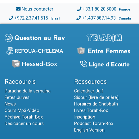
Nous contacter
+33.1.80.20.5000
France
+972.2.37.41.515
+1.437.887.14.93
Israël
Canada
Raccourcis
Ressources
Paracha de la semaine
Calendrier Juif
Fêtes Juives
Sidour (livre de prière)
News
Horaires de Chabbath
Cours Mp3-Vidéo
Livres Torah-Box
Yéchiva Torah-Box
Inscription
Dédicacer un cours
Podcast Torah-Box
English Version