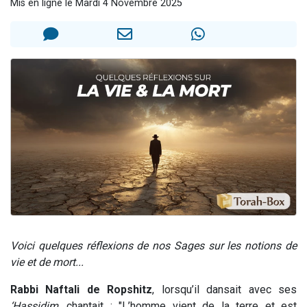
Mis en ligne le Mardi 4 Novembre 2025
2 personnes viennent de nous rejoindre sur WhatsApp
13 personnes viennent de demander une bénédiction
Il reste 49 places pour étudier en groupe sur Zoom
12 nouvelles musiques dans Torah-Box Music
2 personnes viennent de nous rejoindre sur WhatsApp
Voici quelques réflexions de nos Sages sur les notions de
vie et de mort...
Rabbi Naftali de Ropshitz
, lorsqu’il dansait avec ses
‘Hassidim
, chantait : "L’homme vient de la terre et est