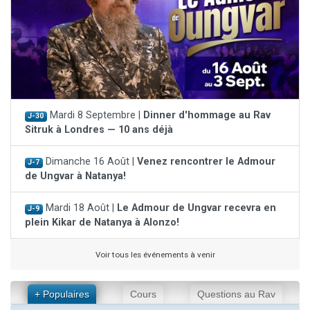
Mardi 8 Septembre |
Dinner d'hommage au Rav
J-30
Sitruk à Londres — 10 ans déjà
Dimanche 16 Août |
Venez rencontrer le Admour
J-7
de Ungvar à Natanya!
Mardi 18 Août |
Le Admour de Ungvar recevra en
J-9
plein Kikar de Natanya à Alonzo!
Voir tous les événements à venir
+ Populaires
Cours
Questions au Rav