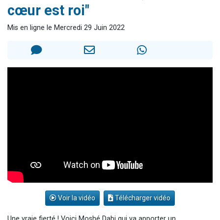
cœur est roi"
Nouvelle émission radio : Visions de grandeur n°104 : Le Chabbath et le Birkat Hamazone à travers le temps
61 personnes viennent de demander une bénédiction
Mis en ligne le Mercredi 29 Juin 2022
Ariel vient de donner son Maasser
Il reste 49 places pour étudier en groupe sur Zoom
Eva vient de donner son Maasser
Voir la vidéo
Télécharger vidéo
Une vraie fierté ! Voici Moshé Dabi qui va apporter un