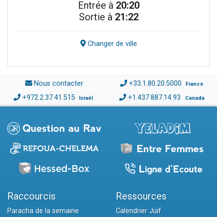
Entrée à
20:20
Sortie à
21:22
Changer de ville
Nous contacter
+33.1.80.20.5000
France
+972.2.37.41.515
+1.437.887.14.93
Israël
Canada
Raccourcis
Ressources
Paracha de la semaine
Calendrier Juif