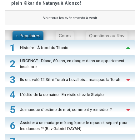
plein Kikar de Natanya à Alonzo!
Voir tous les événements à venir
+ Populaires
Cours
Questions au Rav
1
Histoire - À bord du Titanic
2
URGENCE - Diane, 80 ans, en danger dans un appartement
insalubre
3
Ils ont volé 12 Sifré Torah à Levallois… mais pas la Torah
4
L'édito de la semaine - En visite chez le Steipler
5
Je manque d'estime de moi, comment y remédier ?
6
Assister à un mariage mélangé pour le repas et séparé pour
les danses ?! (Rav Gabriel DAYAN)