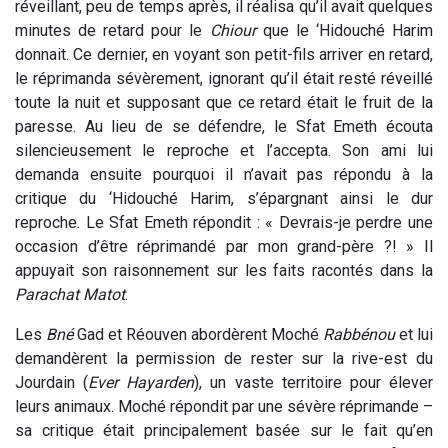
réveillant, peu de temps après, il réalisa qu’il avait quelques
minutes de retard pour le
Chiour
que le ‘Hidouché Harim
donnait. Ce dernier, en voyant son petit-fils arriver en retard,
le réprimanda sévèrement, ignorant qu’il était resté réveillé
toute la nuit et supposant que ce retard était le fruit de la
paresse. Au lieu de se défendre, le Sfat Emeth écouta
silencieusement le reproche et l’accepta. Son ami lui
demanda ensuite pourquoi il n’avait pas répondu à la
critique du ‘Hidouché Harim, s’épargnant ainsi le dur
reproche. Le Sfat Emeth répondit : « Devrais-je perdre une
occasion d’être réprimandé par mon grand-père ?! » Il
appuyait son raisonnement sur les faits racontés dans la
Parachat Matot
.
Les
Bné
Gad et Réouven abordèrent Moché
Rabbénou
et lui
demandèrent la permission de rester sur la rive-est du
Jourdain (
Ever Hayarden
), un vaste territoire pour élever
leurs animaux. Moché répondit par une sévère réprimande –
sa critique était principalement basée sur le fait qu’en