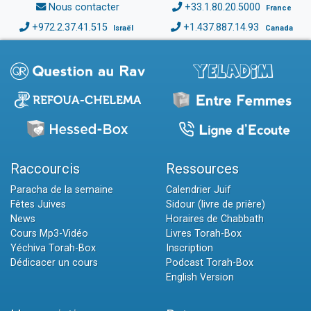
Nous contacter
+33.1.80.20.5000
France
+972.2.37.41.515
+1.437.887.14.93
Israël
Canada
Raccourcis
Ressources
Paracha de la semaine
Calendrier Juif
Fêtes Juives
Sidour (livre de prière)
News
Horaires de Chabbath
Cours Mp3-Vidéo
Livres Torah-Box
Yéchiva Torah-Box
Inscription
Dédicacer un cours
Podcast Torah-Box
English Version