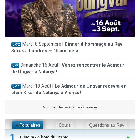
Mardi 8 Septembre |
Dinner d'hommage au Rav
J-32
Sitruk à Londres — 10 ans déjà
Dimanche 16 Août |
Venez rencontrer le Admour
J-9
de Ungvar à Natanya!
Mardi 18 Août |
Le Admour de Ungvar recevra en
J-11
plein Kikar de Natanya à Alonzo!
Voir tous les événements à venir
+ Populaires
Cours
Questions au Rav
1
Histoire - À bord du Titanic