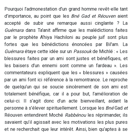
Pourquoi l’admonestation d’un grand homme revêt-elle tant
d’importance, au point que les
Bné Gad et Réouven
aient
accepté de subir une remarque aussi cinglante ? La
Guémara
dans Ta'anit affirme que les malédictions faites
par le prophète A’hiya Hachiloni au peuple juif sont plus
fortes que les bénédictions énoncées par Bil'am. La
Guémara
étaye cette idée sur un
Passouk
de Michlé : « Les
blessures faites par un ami sont justes et bénéfiques, et
les baisers d’un ennemi sont comme un fardeau ». Les
commentateurs expliquent que les « blessures » causées
par un ami font ici référence à la remontrance. Le reproche
de quelqu’un qui se soucie sincèrement de son ami est
totalement bénéfique, car il a pour but, l’amélioration de
celui-ci. Il s’agit donc d’un acte bienveillant, aidant la
personne à s’élever spirituellement. Lorsque les
Bné
Gad
et
Réouven entendirent Moché
Rabbénou
les réprimander, ils
savaient qu’il agissait avec les motivations les plus pures
et ne recherchait que leur intérêt. Ainsi, bien qu’aptes à se