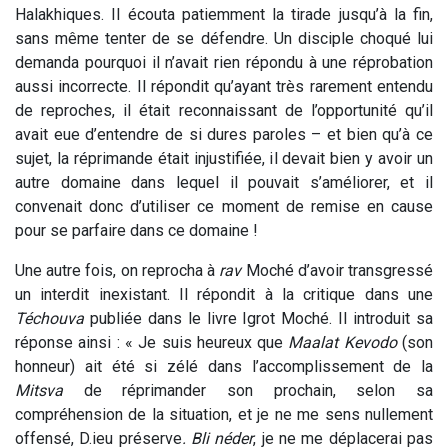
Halakhiques. Il écouta patiemment la tirade jusqu’à la fin,
sans même tenter de se défendre. Un disciple choqué lui
demanda pourquoi il n’avait rien répondu à une réprobation
aussi incorrecte. Il répondit qu’ayant très rarement entendu
de reproches, il était reconnaissant de l’opportunité qu’il
avait eue d’entendre de si dures paroles – et bien qu’à ce
sujet, la réprimande était injustifiée, il devait bien y avoir un
autre domaine dans lequel il pouvait s’améliorer, et il
convenait donc d’utiliser ce moment de remise en cause
pour se parfaire dans ce domaine !
Une autre fois, on reprocha à
rav
Moché d’avoir transgressé
un interdit inexistant. Il répondit à la critique dans une
Téchouva
publiée dans le livre Igrot Moché. Il introduit sa
réponse ainsi : « Je suis heureux que
Maalat Kevodo
(son
honneur) ait été si zélé dans l’accomplissement de la
Mitsva
de réprimander son prochain, selon sa
compréhension de la situation, et je ne me sens nullement
offensé, D.ieu préserve
. Bli néder
, je ne me déplacerai pas