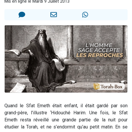
Mis en ligne le Mardi 9 Juillet 2013
Il reste 49 places pour étudier en groupe sur Zoom
3 personnes viennent de nous rejoindre sur WhatsApp
2 personnes viennent de nous rejoindre sur WhatsApp
2 nouvelles musiques dans Torah-Box Music
6 personnes viennent de nous rejoindre sur WhatsApp
Quand le Sfat Emeth était enfant, il était gardé par son
grand-père, l’illustre ‘Hidouché Harim. Une fois, le Sfat
Emeth resta réveillé une grande partie de la nuit pour
étudier la Torah, et ne s’endormit qu’au petit matin. En se