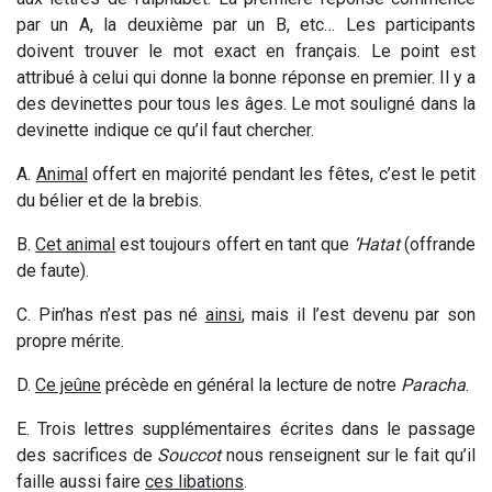
par un A, la deuxième par un B, etc… Les participants
doivent trouver le mot exact en français. Le point est
attribué à celui qui donne la bonne réponse en premier. Il y a
des devinettes pour tous les âges. Le mot souligné dans la
devinette indique ce qu’il faut chercher.
A.
Animal
offert en majorité pendant les fêtes, c
’est
le p
etit
du bélier et de la brebis
.
B.
Cet animal
est toujours offert en tant que
‘Hatat
(offrande
de faute).
C. Pin’has n’est pas né
ainsi
, mais il l’est devenu par son
propre mérite.
D.
Ce jeûne
précède en général la lecture de notre
Paracha
.
E. Trois lettres supplémentaires écrites dans le passage
des sacrifices de
Souccot
nous renseignent sur le fait qu’il
faille aussi faire
ces libations
.