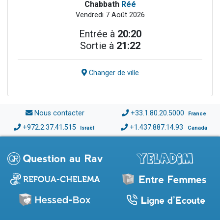
Chabbath
Réé
Vendredi 7 Août 2026
Entrée à
20:20
Sortie à
21:22
Changer de ville
Nous contacter
+33.1.80.20.5000
France
+972.2.37.41.515
+1.437.887.14.93
Israël
Canada