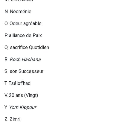
N. Néoménie
O. Odeur agréable
P. alliance de Paix
Q. sacrifice Quotidien
R.
Roch Hachana
S
. son Successeur
T. Tsélof’had
V. 20 ans (Vingt)
Y
.
Yom Kippour
Z. Zimri