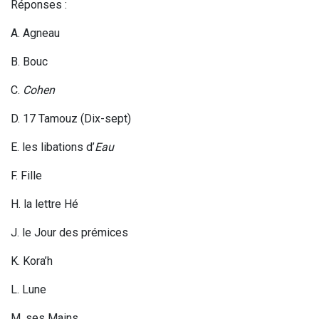
Réponses :
A
. Agneau
B. Bouc
C.
Cohen
D. 17 Tamouz (Dix-sept)
E. les libations d’
Eau
F. Fille
H. la lettre Hé
J
. le Jour des prémices
K. Kora’h
L
. Lune
M. ses Mains