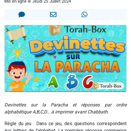
Mis en ligne le Jeudi 25 Juillet 2024
Il reste 49 places pour étudier en groupe sur Zoom
3 personnes viennent de nous rejoindre sur WhatsApp
2 personnes viennent de nous rejoindre sur WhatsApp
2 nouvelles musiques dans Torah-Box Music
6 personnes viennent de nous rejoindre sur WhatsApp
Devinettes sur la Paracha et réponses par ordre
alphabétique A,B,C,D… à imprimer avant Chabbath.
Règle du jeu : Dans ce jeu, des questions correspondent
aux lettres de l’alphabet. La première réponse commence