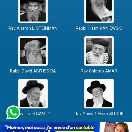
Rav Aharon L. STEINMAN
Rabbi 'Haïm KANIEWSKI
Rabbi David ABI'HSSIRA
Rav Chlomo AMAR
Rav Israël GANTZ
Rav Yossef-Haïm SITRUK