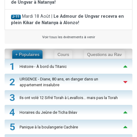
de Ungvar à Natanya!
Mardi 18 Août |
Le Admour de Ungvar recevra en
J-11
plein Kikar de Natanya à Alonzo!
Voir tous les événements à venir
+ Populaires
Cours
Questions au Rav
1
Histoire - À bord du Titanic
2
URGENCE - Diane, 80 ans, en danger dans un
appartement insalubre
3
Ils ont volé 12 Sifré Torah à Levallois… mais pas la Torah
4
Horaires du Jeûne de Ticha Béav
5
Panique à la boulangerie Cachère