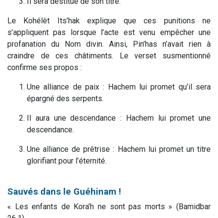
Il sera destitué de son titre.
Le Kohélèt Its’hak explique que ces punitions ne
s’appliquent pas lorsque l’acte est venu empêcher une
profanation du Nom divin. Ainsi, Pin’has n’avait rien à
craindre de ces châtiments. Le verset susmentionné
confirme ses propos :
Une alliance de paix
: Hachem lui promet qu’il sera
épargné des serpents.
Il aura une descendance
: Hachem lui promet une
descendance.
Une alliance de prêtrise
: Hachem lui promet un titre
glorifiant pour l’éternité.
Sauvés dans le Guéhinam !
«
Les enfants de Kora’h ne sont pas morts
» (Bamidbar