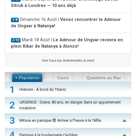
Sitruk à Londres — 10 ans déjà
Dimanche 16 Août |
Venez rencontrer le Admour
J-8
de Ungvar à Natanya!
Mardi 18 Août |
Le Admour de Ungvar recevra en
J-10
plein Kikar de Natanya à Alonzo!
Voir tous les événements à venir
+ Populaires
Cours
Questions au Rav
1
Histoire - À bord du Titanic
2
URGENCE - Diane, 80 ans, en danger dans un appartement
insalubre
3
Mitsva en panique 😨 Arriver à l'heure à la Téfila
4
Panique à la boulangerie Cachère