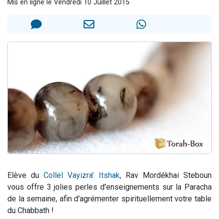
Mis en ligne le Vendredi 10 Juillet 2015
13 personnes viennent de demander une bénédiction
30 personnes viennent de faire un don pour Sauvez la jambe de Yohan
Il reste 49 places pour étudier en groupe sur Zoom
12 nouvelles musiques dans Torah-Box Music
29 personnes viennent de demander une bénédiction
Elève du
Collel Vayizra' Itshak
, Rav Mordékhai Steboun
vous offre 3 jolies perles d'enseignements sur la Paracha
de la semaine, afin d'agrémenter spirituellement votre table
du Chabbath !