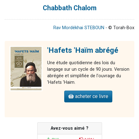
Chabbath Chalom
Rav Mordékhai STEBOUN
- © Torah-Box
'Hafets 'Haïm abrégé
Une étude quotidienne des lois du
langage sur un cycle de 90 jours. Version
abrégée et simplifiée de l'ouvrage du
'Hafets 'Haim.
acheter ce livre
Avez-vous aimé ?