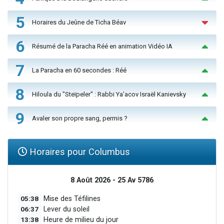
5
Horaires du Jeûne de Ticha Béav
6
Résumé de la Paracha Réé en animation Vidéo IA
7
La Paracha en 60 secondes : Réé
8
Hiloula du "Steïpeler" : Rabbi Ya’acov Israël Kanievsky
9
Avaler son propre sang, permis ?
Horaires pour Columbus
8 Août 2026 - 25 Av 5786
05:38
Mise des Téfilines
06:37
Lever du soleil
13:38
Heure de milieu du jour