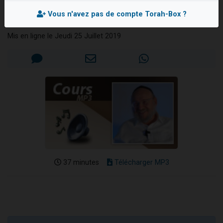
verset
Nouvelle émission radio : Visions de grandeur n°104 : Le Chabbath et le Birkat Hamazone à travers le temps
Vous n'avez pas de compte Torah-Box ?
Rav Yehiel BRAND
61 personnes viennent de demander une bénédiction
Mis en ligne le Jeudi 25 Juillet 2019
Ariel vient de donner son Maasser
Il reste 49 places pour étudier en groupe sur Zoom
Eva vient de donner son Maasser
37 minutes
Télécharger MP3