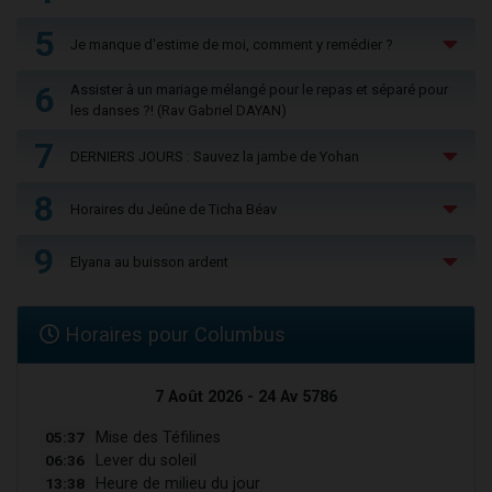
5
Je manque d'estime de moi, comment y remédier ?
6
Assister à un mariage mélangé pour le repas et séparé pour
les danses ?! (Rav Gabriel DAYAN)
7
DERNIERS JOURS : Sauvez la jambe de Yohan
8
Horaires du Jeûne de Ticha Béav
9
Elyana au buisson ardent
Horaires pour Columbus
7 Août 2026 - 24 Av 5786
05:37
Mise des Téfilines
06:36
Lever du soleil
13:38
Heure de milieu du jour