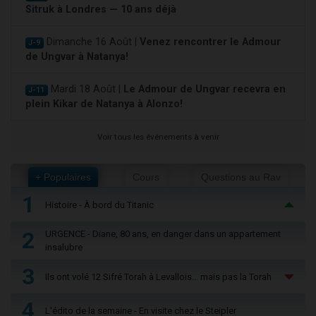
Sitruk à Londres — 10 ans déjà
Dimanche 16 Août |
Venez rencontrer le Admour
J-9
de Ungvar à Natanya!
Mardi 18 Août |
Le Admour de Ungvar recevra en
J-11
plein Kikar de Natanya à Alonzo!
Voir tous les événements à venir
+ Populaires
Cours
Questions au Rav
1
Histoire - À bord du Titanic
2
URGENCE - Diane, 80 ans, en danger dans un appartement
insalubre
3
Ils ont volé 12 Sifré Torah à Levallois… mais pas la Torah
4
L'édito de la semaine - En visite chez le Steipler