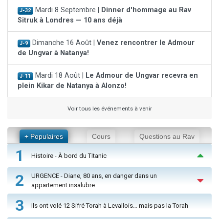
Mardi 8 Septembre |
Dinner d'hommage au Rav
J-32
Sitruk à Londres — 10 ans déjà
Dimanche 16 Août |
Venez rencontrer le Admour
J-9
de Ungvar à Natanya!
Mardi 18 Août |
Le Admour de Ungvar recevra en
J-11
plein Kikar de Natanya à Alonzo!
Voir tous les événements à venir
+ Populaires
Cours
Questions au Rav
1
Histoire - À bord du Titanic
2
URGENCE - Diane, 80 ans, en danger dans un
appartement insalubre
3
Ils ont volé 12 Sifré Torah à Levallois… mais pas la Torah