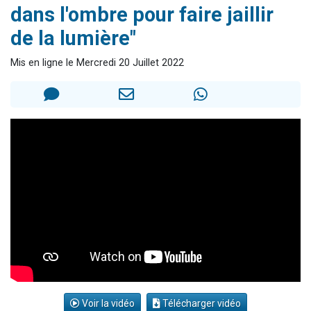
dans l'ombre pour faire jaillir
Il reste 49 places pour étudier en groupe sur Zoom
de la lumière"
3 personnes viennent de nous rejoindre sur WhatsApp
2 personnes viennent de nous rejoindre sur WhatsApp
Mis en ligne le Mercredi 20 Juillet 2022
2 nouvelles musiques dans Torah-Box Music
6 personnes viennent de nous rejoindre sur WhatsApp
Voir la vidéo
Télécharger vidéo