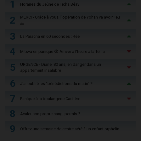
1
Horaires du Jeûne de Ticha Béav
2
MERCI - Grâce à vous, l'opération de Yohan va avoir lieu
🙏
3
La Paracha en 60 secondes : Réé
4
Mitsva en panique 😨 Arriver à l'heure à la Téfila
5
URGENCE - Diane, 80 ans, en danger dans un
appartement insalubre
6
J'ai oublié les "bénédictions du matin" ?!
7
Panique à la boulangerie Cachère
8
Avaler son propre sang, permis ?
9
Offrez une semaine de centre aéré à un enfant orphelin