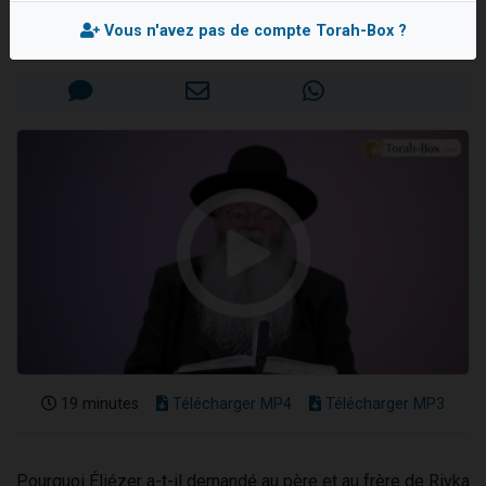
Rav Eliahou UZAN
17 personnes viennent de demander une bénédiction
Vous n'avez pas de compte Torah-Box ?
Mis en ligne le Jeudi 9 Novembre 2023
4 personnes viennent de nous rejoindre sur WhatsApp
Il reste 49 places pour étudier en groupe sur Zoom
Eva vient de donner son Maasser
Eli vient de donner son Maasser
19 minutes
Télécharger MP4
Télécharger MP3
Pourquoi Éliézer a-t-il demandé au père et au frère de Rivka