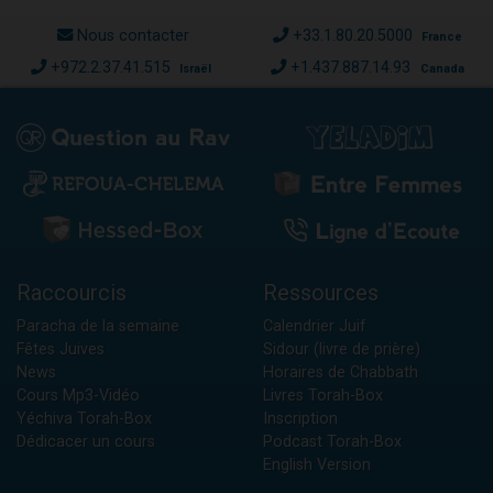
Nous contacter
+33.1.80.20.5000
France
+972.2.37.41.515
+1.437.887.14.93
Israël
Canada
Raccourcis
Ressources
Paracha de la semaine
Calendrier Juif
Fêtes Juives
Sidour (livre de prière)
News
Horaires de Chabbath
Cours Mp3-Vidéo
Livres Torah-Box
Yéchiva Torah-Box
Inscription
Dédicacer un cours
Podcast Torah-Box
English Version