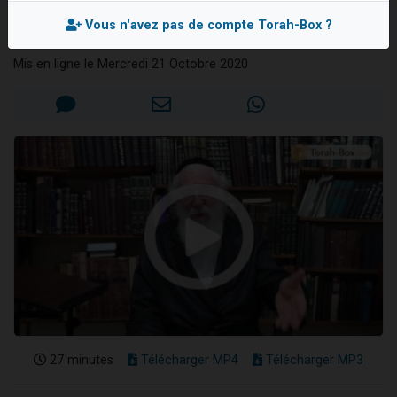
cachées
Il reste 49 places pour étudier en groupe sur Zoom
Vous n'avez pas de compte Torah-Box ?
Rav Moché KAUFMANN
12 nouvelles musiques dans Torah-Box Music
Mis en ligne le Mercredi 21 Octobre 2020
3 personnes viennent de nous rejoindre sur WhatsApp
2 personnes viennent de nous rejoindre sur WhatsApp
2 personnes viennent de nous rejoindre sur WhatsApp
27 minutes
Télécharger MP4
Télécharger MP3