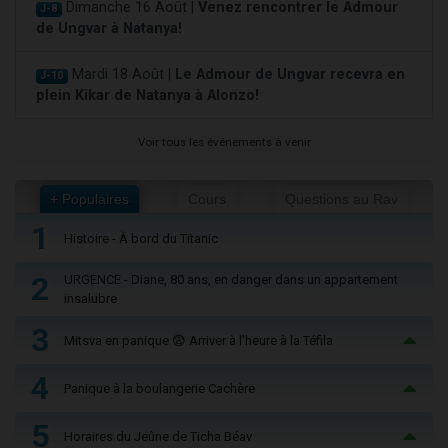
Dimanche 16 Août |
Venez rencontrer le Admour
J-8
de Ungvar à Natanya!
Mardi 18 Août |
Le Admour de Ungvar recevra en
J-10
plein Kikar de Natanya à Alonzo!
Voir tous les événements à venir
+ Populaires
Cours
Questions au Rav
1
Histoire - À bord du Titanic
2
URGENCE - Diane, 80 ans, en danger dans un appartement
insalubre
3
Mitsva en panique 😨 Arriver à l'heure à la Téfila
4
Panique à la boulangerie Cachère
5
Horaires du Jeûne de Ticha Béav