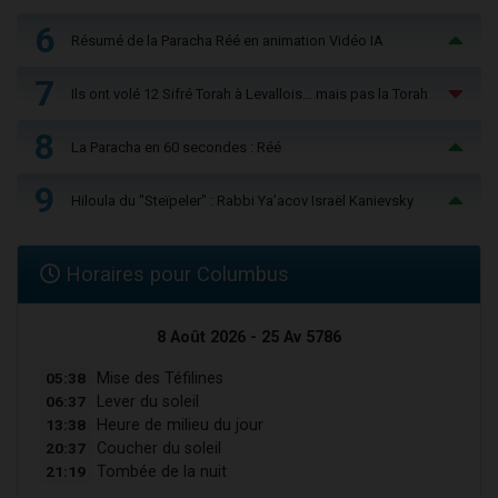
6
Résumé de la Paracha Réé en animation Vidéo IA
7
Ils ont volé 12 Sifré Torah à Levallois… mais pas la Torah
8
La Paracha en 60 secondes : Réé
9
Hiloula du "Steïpeler" : Rabbi Ya’acov Israël Kanievsky
Horaires pour Columbus
8 Août 2026 - 25 Av 5786
05:38
Mise des Téfilines
06:37
Lever du soleil
13:38
Heure de milieu du jour
20:37
Coucher du soleil
21:19
Tombée de la nuit