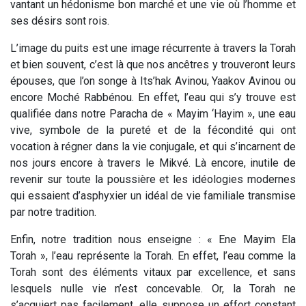
vantant un hédonisme bon marché et une vie où l’homme et
ses désirs sont rois.
L’image du puits est une image récurrente à travers la Torah
et bien souvent, c’est là que nos ancêtres y trouveront leurs
épouses, que l’on songe à Its’hak Avinou, Yaakov Avinou ou
encore Moché Rabbénou. En effet, l’eau qui s’y trouve est
qualifiée dans notre Paracha de
«
Mayim ‘Hayim
»,
une eau
vive
,
symbole de la pureté et de la fécondité qui ont
vocation à régner dans la vie conjugale, et qui s’incarnent de
nos jours encore à travers le Mikvé. Là encore, inutile de
revenir sur toute la poussière et les idéologies modernes
qui essaient d’asphyxier un idéal de vie familiale transmise
par notre tradition.
Enfin, notre tradition nous enseigne : « Ene Mayim Ela
Torah », l’eau représente la Torah.
En effet, l’eau comme la
Torah sont des éléments vitaux par excellence, et sans
lesquels nulle vie n’est concevable. Or, la Torah ne
s’acquiert pas facilement, elle suppose un effort constant