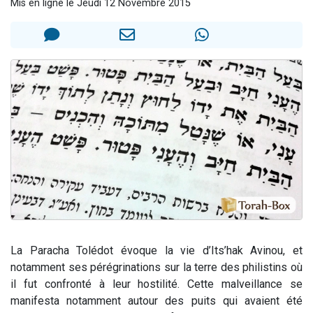
Mis en ligne le Jeudi 12 Novembre 2015
Ariel vient de donner son Maasser
Il reste 49 places pour étudier en groupe sur Zoom
Nathaniel vient de donner son Maasser
6 personnes viennent de faire un don pour 5 enfants déjà orphelins risquent de perdre leur maman
3 personnes viennent de nous rejoindre sur WhatsApp
La Paracha Tolédot évoque la vie d’Its’hak Avinou, et
notamment ses pérégrinations sur la terre des philistins où
il fut confronté à leur hostilité. Cette malveillance se
manifesta notamment autour des puits qui avaient été