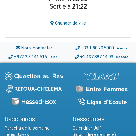
Sortie à
21:22
Changer de ville
Nous contacter
+33.1.80.20.5000
France
+972.2.37.41.515
+1.437.887.14.93
Israël
Canada
Raccourcis
Ressources
Paracha de la semaine
Calendrier Juif
Fêtes Juives
Sidour (livre de prière)