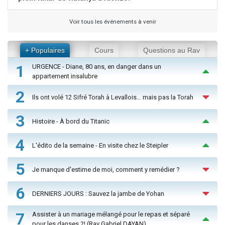
Voir tous les événements à venir
+ Populaires
Cours
Questions au Rav
1
URGENCE - Diane, 80 ans, en danger dans un
appartement insalubre
2
Ils ont volé 12 Sifré Torah à Levallois… mais pas la Torah
3
Histoire - À bord du Titanic
4
L'édito de la semaine - En visite chez le Steipler
5
Je manque d'estime de moi, comment y remédier ?
6
DERNIERS JOURS : Sauvez la jambe de Yohan
7
Assister à un mariage mélangé pour le repas et séparé
pour les danses ?! (Rav Gabriel DAYAN)