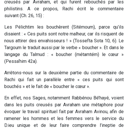
creusés par Avraham, et qui furent rebouchés par les
philistins. A ce propos, Rachi écrit le commentaire
suivant (Ch. 26, 15) :
Les Pélichtim les bouchèrent
(Sitémoum), parce qu’ils
disaient : « Ces puits sont notre malheur, car ils risquent de
nous attirer des envahisseurs ! » (Tossefta Sota 10, 6). Le
Targoum le traduit aussi par le verbe « boucher ». Et dans le
langage du Talmud : « boucher (métamtém) le cœur »
(Pessa‘him 42a).
Arrêtons-nous sur la deuxième partie du commentaire de
Rachi qui fait un parallèle entre « ces puits qui sont
bouchés » et le fait de « boucher le cœur ».
En effet, nos Sages, notamment Rabbénou Bé’hayé, voient
dans les puits creusés par Avraham une métaphore pour
évoquer le travail spirituel fait par Avraham Avinou, afin de
ramener les hommes et les femmes vers le service du
D.ieu unique et de leur faire comprendre l’ineptie de