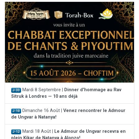
Mardi 8 Septembre |
Dinner d'hommage au Rav
J-33
Sitruk à Londres — 10 ans déjà
Dimanche 16 Août |
Venez rencontrer le Admour
J-10
de Ungvar à Natanya!
Mardi 18 Août |
Le Admour de Ungvar recevra en
J-12
plein Kikar de Natanya à Alonzo!