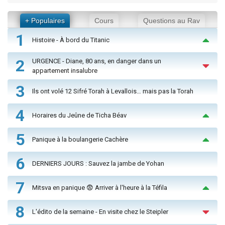
+ Populaires
Cours
Questions au Rav
1
Histoire - À bord du Titanic
2
URGENCE - Diane, 80 ans, en danger dans un
appartement insalubre
3
Ils ont volé 12 Sifré Torah à Levallois… mais pas la Torah
4
Horaires du Jeûne de Ticha Béav
5
Panique à la boulangerie Cachère
6
DERNIERS JOURS : Sauvez la jambe de Yohan
7
Mitsva en panique 😨 Arriver à l'heure à la Téfila
8
L'édito de la semaine - En visite chez le Steipler