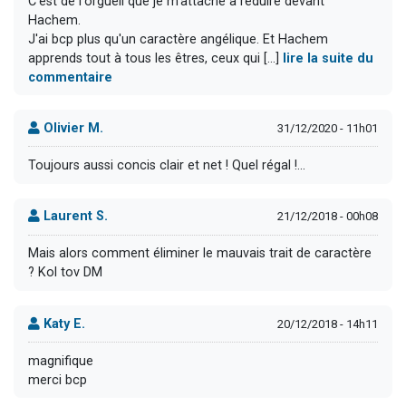
C'est de l'orgueil que je m'attache à réduire devant
Hachem.
J'ai bcp plus qu'un caractère angélique. Et Hachem
apprends tout à tous les êtres, ceux qui [...]
lire la suite du
commentaire
Olivier M.
31/12/2020 - 11h01
Toujours aussi concis clair et net ! Quel régal !…
Laurent S.
21/12/2018 - 00h08
Mais alors comment éliminer le mauvais trait de caractère
? Kol tov DM
Katy E.
20/12/2018 - 14h11
magnifique
merci bcp