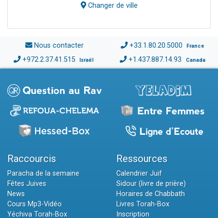
Changer de ville
Nous contacter
+33.1.80.20.5000
France
+972.2.37.41.515
+1.437.887.14.93
Israël
Canada
Raccourcis
Ressources
Paracha de la semaine
Calendrier Juif
Fêtes Juives
Sidour (livre de prière)
News
Horaires de Chabbath
Cours Mp3-Vidéo
Livres Torah-Box
Yéchiva Torah-Box
Inscription