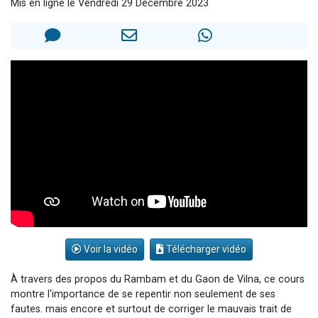
Mis en ligne le Vendredi 29 Décembre 2023
Il reste 49 places pour étudier en groupe sur Zoom
3 personnes viennent de nous rejoindre sur WhatsApp
2 personnes viennent de nous rejoindre sur WhatsApp
2 nouvelles musiques dans Torah-Box Music
6 personnes viennent de nous rejoindre sur WhatsApp
Voir la vidéo
Télécharger vidéo
À travers des propos du Rambam et du Gaon de Vilna, ce cours
montre l'importance de se repentir non seulement de ses
fautes. mais encore et surtout de corriger le mauvais trait de