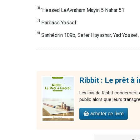
[4]
‘Hessed LeAvraham Mayin 5 Nahar 51
[5]
Pardass Yossef
[6]
Sanhédrin 109b, Sefer Hayashar, Yad Yossef,
Ribbit : Le prêt à 
Les lois de Ribbit concernen
public alors que leurs transgr
acheter ce livre