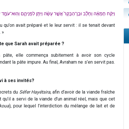
וַיִּקַּ֨ח חֶמְאָ֜ה וְחָלָ֗ב וּבֶן־הַבָּקָר֙ אֲשֶׁ֣ר עָשָׂ֔ה וַיִּתֵּ֖ן לִפְנֵיהֶ֑ם וְהֽוּא־עֹמֵ֧ד עֲלֵ
au qu'on avait préparé et le leur servit : il se tenait devant
. »
pâte que Sarah avait préparée ?
 pâte, elle commença subitement à avoir son cycle
dant la pâte impure. Au final, Avraham ne s’en servit pas.
vi à ses invités?
secrets du
Séfer Hayétsira
, afin d’avoir de la viande fraîche
 qu’il a servi de la viande d’un animal réel, mais que cet
koua
), pour lequel l’interdiction du mélange de lait et de