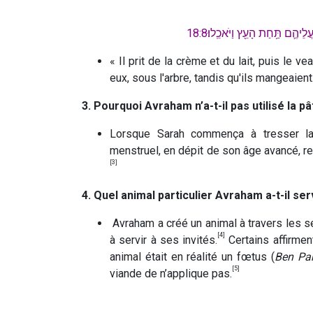
יהֶ֛ם תַּ֥חַת הָעֵ֖ץ וַיֹּאכֵֽלוּ׃18:8
« Il prit de la crème et du lait, puis le ve
eux, sous l'arbre, tandis qu'ils mangeaient
3. Pourquoi Avraham n’a-t-il pas utilisé la 
Lorsque Sarah commença à tresser la
menstruel, en dépit de son âge avancé, ren
[3]
4. Quel animal particulier Avraham a-t-il ser
Avraham a créé un animal à travers les 
[4]
à servir à ses invités.
Certains affirment
animal était en réalité un fœtus (
Ben Pa
[5]
viande de n’applique pas.