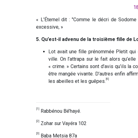
« L'Éternel dit : "Comme le décri de Sodome
excessive, »
5. Qu’est-il advenu de la troisième fille de L
Lot avait une fille prénommée Pletit qui
ville. On l’attrapa sur le fait alors qu’elle
« crime. » Certains sont d’avis qu’ils la c
être mangée vivante. D’autres enfin affirm
[6]
les abeilles et les guêpes.
[1]
Rabbénou Bé’hayé.
[2]
Zohar sur Vayéra 102
[3]
Baba Metsia 87a