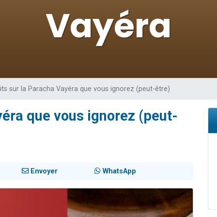
49 places pour étudier en groupe sur Zoom
lles musiques dans Torah-Box Music
viennent de nous rejoindre sur WhatsApp
viennent de nous rejoindre sur WhatsApp
viennent de nous rejoindre sur WhatsApp
its sur la Paracha Vayéra que vous ignorez (peut-être)
yéra que vous ignorez (peut-
Envoyer
WhatsApp