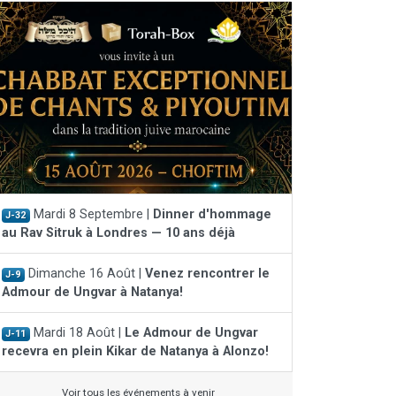
Mardi 8 Septembre |
Dinner d'hommage
J-32
au Rav Sitruk à Londres — 10 ans déjà
Dimanche 16 Août |
Venez rencontrer le
J-9
Admour de Ungvar à Natanya!
Mardi 18 Août |
Le Admour de Ungvar
J-11
recevra en plein Kikar de Natanya à Alonzo!
Voir tous les événements à venir