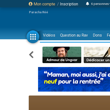
Mon compte
/
Inscription
6 personnes 
4 personn
Paracha Réé
2 personn
17 personnes
4 personnes 
Vidéos
Question au Rav
Dons
F
Il reste 
23 person
Eva vient de
4 personnes 
3 personnes 
3 personn
Odaya vient 
13 personnes
2 personnes 
30 perso