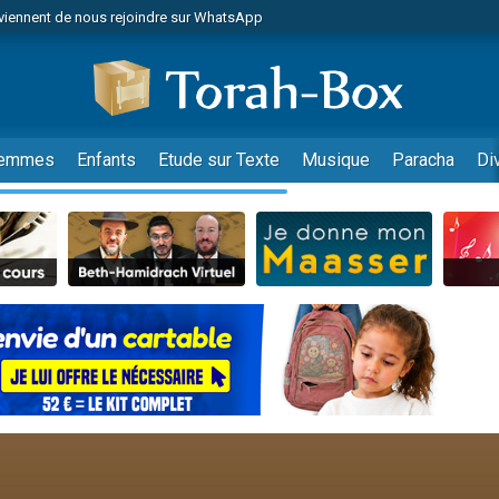
viennent de nous rejoindre sur WhatsApp
es viennent de faire un don pour Reloger Rivka, 6 enfants, victime de violences
es viennent de faire un don pour 1 Journée de Vacances Pour les Enfants
 viennent de demander une bénédiction
viennent de nous rejoindre sur WhatsApp
emmes
Enfants
Etude sur Texte
Musique
Paracha
Di
49 places pour étudier en groupe sur Zoom
nes viennent de faire un don pour Diane, 80 ans, dans un appartement insalu
 donner son Maasser
viennent de nous rejoindre sur WhatsApp
viennent de nous rejoindre sur WhatsApp
es viennent de faire un don pour 5 jours de vacances aux Orphelins
de donner son Maasser
 viennent de demander une bénédiction
viennent de nous rejoindre sur WhatsApp
nnes viennent de faire un don pour Sauvez la jambe de Yohan