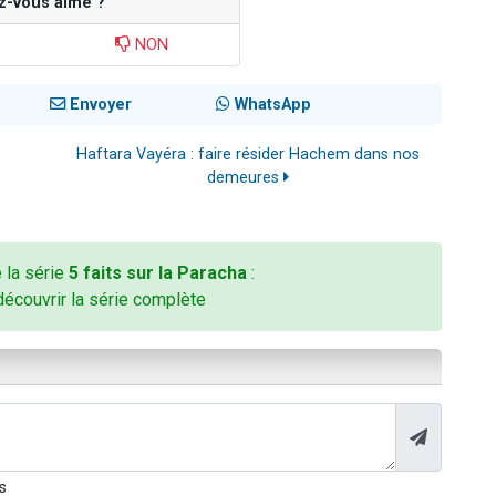
z-vous aimé ?
NON
Envoyer
WhatsApp
Haftara Vayéra : faire résider Hachem dans nos
demeures
e la série
5 faits sur la Paracha
:
découvrir la série complète
s