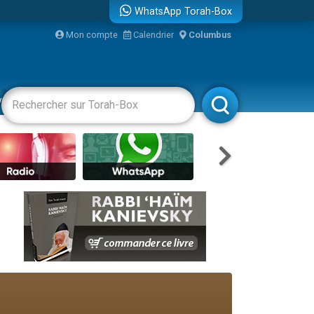
WhatsApp Torah-Box
...
Mon compte
Calendrier
Columbus
vertissements
Livres
Rabbanim
bre