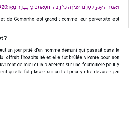
וַיֹּ֣אמֶר ה זַעֲקַ֛ת סְדֹ֥ם וַעֲמֹרָ֖ה כִּי־רָ֑בָּה וְחַ֨טָּאתָ֔ם כִּ֥י כָבְדָ֖ה מְאֹֽד׃18:20
 et de Gomorrhe est grand ; comme leur perversité est
ot ?
 eut un jour pitié d’un homme démuni qui passait dans la
 lui offrait l’hospitalité et elle fut brûlée vivante pour son
ouvrirent de miel et la placèrent sur une fourmilière pour y
ent qu’elle fut placée sur un toit pour y être dévorée par