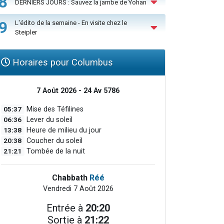
8
DERNIERS JOURS : Sauvez la jambe de Yohan
9
L'édito de la semaine - En visite chez le
Steipler
Horaires pour Columbus
7 Août 2026 - 24 Av 5786
05:37
Mise des Téfilines
06:36
Lever du soleil
13:38
Heure de milieu du jour
20:38
Coucher du soleil
21:21
Tombée de la nuit
Chabbath
Réé
Vendredi 7 Août 2026
Entrée à
20:20
Sortie à
21:22