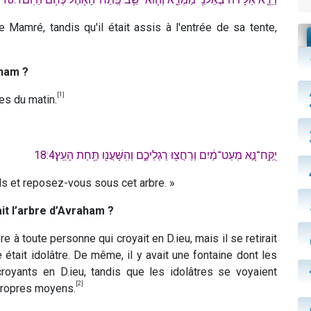
e Mamré, tandis qu'il était assis à l'entrée de sa tente,
aham ?
[1]
es du matin.
יֻקַּֽח־נָ֣א מְעַט־מַ֔יִם וְרַחֲצ֖וּ רַגְלֵיכֶ֑ם וְהִֽשָּׁעֲנ֖וּ תַּ֥חַת הָעֵֽץ׃18:4
eds et reposez-vous sous cet arbre. »
it l’arbre d’Avraham ?
e à toute personne qui croyait en D.ieu, mais il se retirait
 était idolâtre. De même, il y avait une fontaine dont les
 croyants en D.ieu, tandis que les idolâtres se voyaient
[2]
 propres moyens.