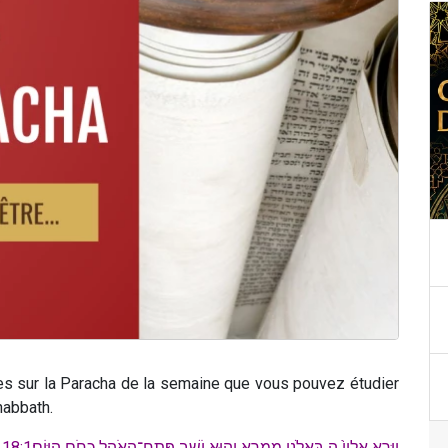
s sur la Paracha de la semaine que vous pouvez étudier
habbath.
וַיֵּרָ֤א אֵלָיו֙ ה בְּאֵלֹנֵ֖י מַמְרֵ֑א וְה֛וּא יֹשֵׁ֥ב פֶּֽתַח־הָאֹ֖הֶל כְּחֹ֥ם הַיּֽוֹם׃18:1