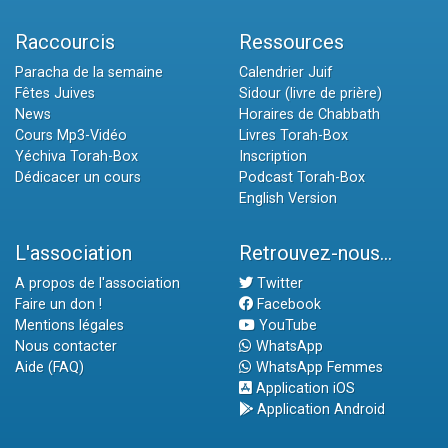
Raccourcis
Ressources
Paracha de la semaine
Calendrier Juif
Fêtes Juives
Sidour (livre de prière)
News
Horaires de Chabbath
Cours Mp3-Vidéo
Livres Torah-Box
Yéchiva Torah-Box
Inscription
Dédicacer un cours
Podcast Torah-Box
English Version
L'association
Retrouvez-nous...
A propos de l'association
Twitter
Faire un don !
Facebook
Mentions légales
YouTube
Nous contacter
WhatsApp
Aide (FAQ)
WhatsApp Femmes
Application iOS
Application Android