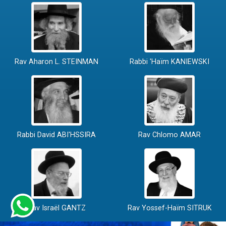
Rav Aharon L. STEINMAN
Rabbi 'Haïm KANIEWSKI
Rabbi David ABI'HSSIRA
Rav Chlomo AMAR
Rav Israël GANTZ
Rav Yossef-Haïm SITRUK