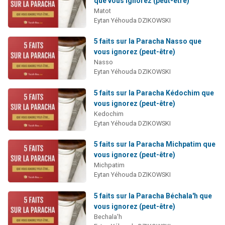
que vous ignorez (peut-être)
2 personnes viennent de nous rejoindre sur WhatsApp
Matot
Eytan Yéhouda DZIKOWSKI
13 personnes viennent de demander une bénédiction
Il reste 49 places pour étudier en groupe sur Zoom
5 faits sur la Paracha Nasso que
vous ignorez (peut-être)
12 nouvelles musiques dans Torah-Box Music
Nasso
2 personnes viennent de nous rejoindre sur WhatsApp
Eytan Yéhouda DZIKOWSKI
5 faits sur la Paracha Kédochim que
vous ignorez (peut-être)
Kedochim
Eytan Yéhouda DZIKOWSKI
5 faits sur la Paracha Michpatim que
vous ignorez (peut-être)
Michpatim
Eytan Yéhouda DZIKOWSKI
5 faits sur la Paracha Béchala'h que
vous ignorez (peut-être)
Bechala'h