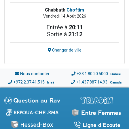
Chabbath
Choftim
Vendredi 14 Août 2026
Entrée à
20:11
Sortie à
21:12
Changer de ville
Nous contacter
+33.1.80.20.5000
France
+972.2.37.41.515
+1.437.887.14.93
Israël
Canada