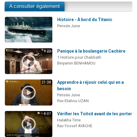
A consulter également
Histoire - À bord du Titanic
Pensée Juive
Panique à la boulangerie Cachère
8:22
1 Histoire pour Chabbath
Binyamin BENHAMOU
Apprendre à réjouir celui qui en a
21:38
besoin
Pensée Juive
Rav Eliahou UZAN
Vérifier les Tsitsit avant de les porter
8:07
Halakha Time
Rav Yossef AYACHE