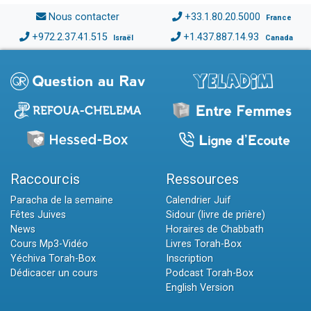
Nous contacter
+33.1.80.20.5000
France
+972.2.37.41.515
+1.437.887.14.93
Israël
Canada
Raccourcis
Ressources
Paracha de la semaine
Calendrier Juif
Fêtes Juives
Sidour (livre de prière)
News
Horaires de Chabbath
Cours Mp3-Vidéo
Livres Torah-Box
Yéchiva Torah-Box
Inscription
Dédicacer un cours
Podcast Torah-Box
English Version