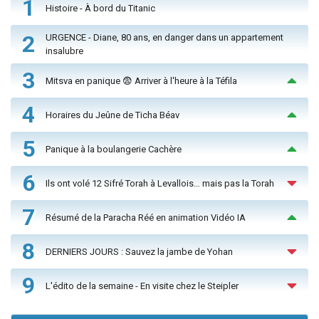
1
Histoire - À bord du Titanic
2
URGENCE - Diane, 80 ans, en danger dans un appartement
insalubre
3
Mitsva en panique 😨 Arriver à l'heure à la Téfila
4
Horaires du Jeûne de Ticha Béav
5
Panique à la boulangerie Cachère
6
Ils ont volé 12 Sifré Torah à Levallois… mais pas la Torah
7
Résumé de la Paracha Réé en animation Vidéo IA
8
DERNIERS JOURS : Sauvez la jambe de Yohan
9
L'édito de la semaine - En visite chez le Steipler