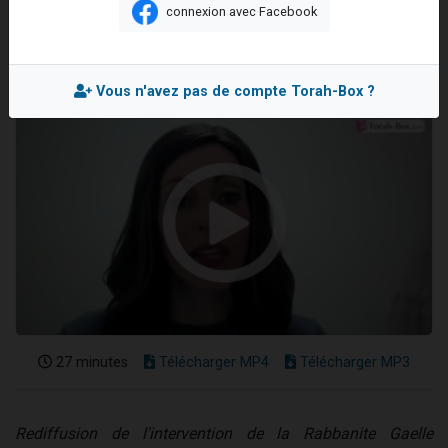
connexion avec Facebook
2 personnes viennent de nous rejoindre sur WhatsApp
Mis en ligne le Jeudi 25 Avril 2024
13 personnes viennent de demander une bénédiction
Il reste 49 places pour étudier en groupe sur Zoom
Vous n'avez pas de compte Torah-Box ?
12 nouvelles musiques dans Torah-Box Music
2 personnes viennent de nous rejoindre sur WhatsApp
27 minutes
Télécharger MP4
Télécharger MP3
Rediffusion de l'intervention de la Rabbanite Gaelle