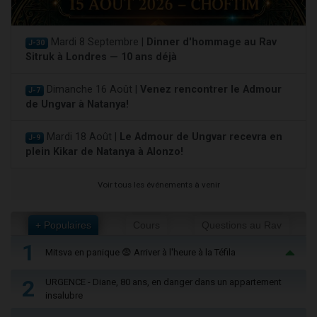
Mardi 8 Septembre |
Dinner d'hommage au Rav
J-30
Sitruk à Londres — 10 ans déjà
Dimanche 16 Août |
Venez rencontrer le Admour
J-7
de Ungvar à Natanya!
Mardi 18 Août |
Le Admour de Ungvar recevra en
J-9
plein Kikar de Natanya à Alonzo!
Voir tous les événements à venir
+ Populaires
Cours
Questions au Rav
1
Mitsva en panique 😨 Arriver à l'heure à la Téfila
2
URGENCE - Diane, 80 ans, en danger dans un appartement
insalubre