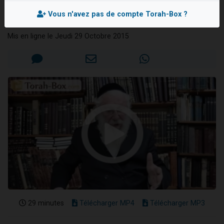
époque
6 personnes viennent de faire un don pour 5 enfants déjà orphelins risquent de perdre leur maman
Vous n'avez pas de compte Torah-Box ?
Rav Moché KAUFMANN
2 personnes viennent de faire un don pour Reloger Rivka, 6 enfants, victime de violences...
Mis en ligne le Jeudi 29 Octobre 2015
10 personnes viennent de demander une bénédiction
Il reste 49 places pour étudier en groupe sur Zoom
2 personnes viennent de nous rejoindre sur WhatsApp
29 minutes
Télécharger MP4
Télécharger MP3