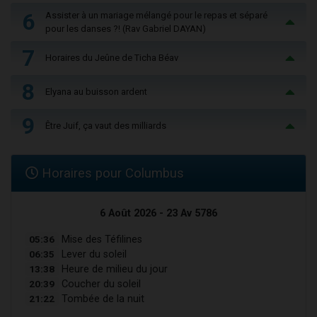
6
Assister à un mariage mélangé pour le repas et séparé
pour les danses ?! (Rav Gabriel DAYAN)
7
Horaires du Jeûne de Ticha Béav
8
Elyana au buisson ardent
9
Être Juif, ça vaut des milliards
Horaires pour Columbus
6 Août 2026 - 23 Av 5786
05:36
Mise des Téfilines
06:35
Lever du soleil
13:38
Heure de milieu du jour
20:39
Coucher du soleil
21:22
Tombée de la nuit