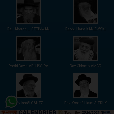
Rav Aharon L. STEINMAN
Rabbi 'Haïm KANIEWSKI
Rabbi David ABI'HSSIRA
Rav Chlomo AMAR
Rav Israël GANTZ
Rav Yossef-Haïm SITRUK