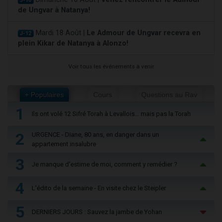
J-10
de Ungvar à Natanya!
Mardi 18 Août |
Le Admour de Ungvar recevra en
J-12
plein Kikar de Natanya à Alonzo!
Voir tous les événements à venir
+ Populaires
Cours
Questions au Rav
1
Ils ont volé 12 Sifré Torah à Levallois… mais pas la Torah
2
URGENCE - Diane, 80 ans, en danger dans un
appartement insalubre
3
Je manque d'estime de moi, comment y remédier ?
4
L'édito de la semaine - En visite chez le Steipler
5
DERNIERS JOURS : Sauvez la jambe de Yohan