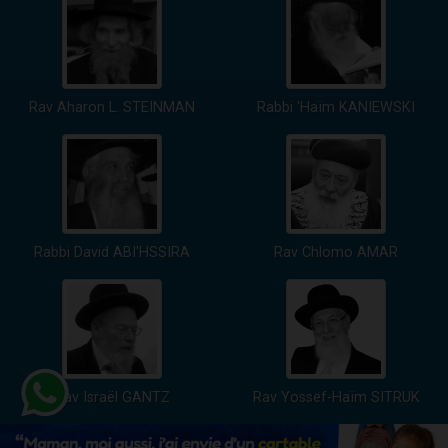
Rav Aharon L. STEINMAN
Rabbi 'Haïm KANIEWSKI
Rabbi David ABI'HSSIRA
Rav Chlomo AMAR
Rav Israël GANTZ
Rav Yossef-Haïm SITRUK