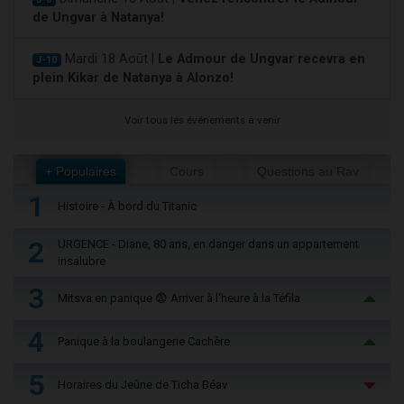
de Ungvar à Natanya!
Mardi 18 Août |
Le Admour de Ungvar recevra en
J-10
plein Kikar de Natanya à Alonzo!
Voir tous les événements à venir
+ Populaires
Cours
Questions au Rav
1
Histoire - À bord du Titanic
2
URGENCE - Diane, 80 ans, en danger dans un appartement
insalubre
3
Mitsva en panique 😨 Arriver à l'heure à la Téfila
4
Panique à la boulangerie Cachère
5
Horaires du Jeûne de Ticha Béav