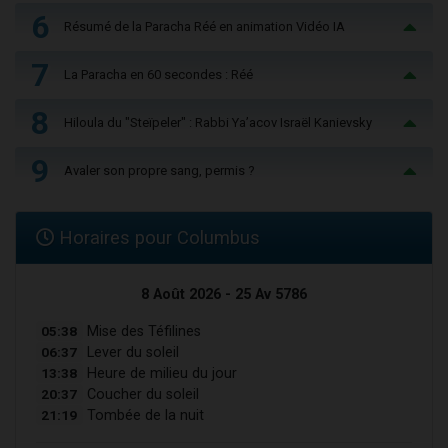
6
Résumé de la Paracha Réé en animation Vidéo IA
7
La Paracha en 60 secondes : Réé
8
Hiloula du "Steïpeler" : Rabbi Ya’acov Israël Kanievsky
9
Avaler son propre sang, permis ?
Horaires pour Columbus
8 Août 2026 - 25 Av 5786
05:38
Mise des Téfilines
06:37
Lever du soleil
13:38
Heure de milieu du jour
20:37
Coucher du soleil
21:19
Tombée de la nuit