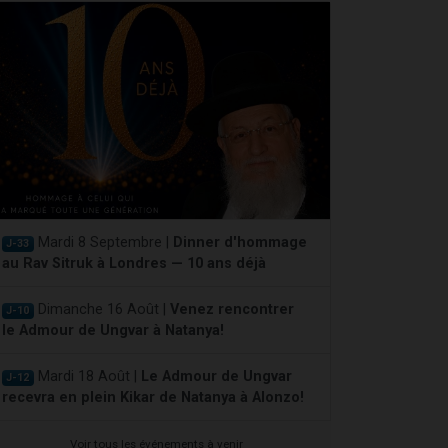
Mardi 8 Septembre |
Dinner d'hommage
J-33
au Rav Sitruk à Londres — 10 ans déjà
Dimanche 16 Août |
Venez rencontrer
J-10
le Admour de Ungvar à Natanya!
Mardi 18 Août |
Le Admour de Ungvar
J-12
recevra en plein Kikar de Natanya à Alonzo!
Voir tous les événements à venir