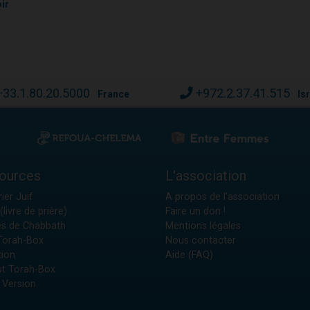
ir
+33.1.80.20.5000
+972.2.37.41.515
France
Is
ources
L'association
ier Juif
A propos de l'association
(livre de prière)
Faire un don !
es de Chabbath
Mentions légales
 Torah-Box
Nous contacter
tion
Aide (FAQ)
t Torah-Box
 Version