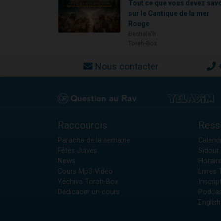
Tout ce que vous devez savo
sur le Cantique de la mer
Rouge
Bechala'h
Torah-Box
Nous contacter
Raccourcis
Ress
Paracha de la semaine
Calendr
Fêtes Juives
Sidour 
News
Horair
Cours Mp3-Vidéo
Livres
Yéchiva Torah-Box
Inscrip
Dédicacer un cours
Podcas
English