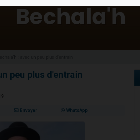
 viennent de demander une bénédiction
49 places pour étudier en groupe sur Zoom
de donner son Maasser
ent de donner son Maasser
viennent de nous rejoindre sur WhatsApp
echala'h : avec un peu plus d'entrain
un peu plus d'entrain
19
Envoyer
WhatsApp