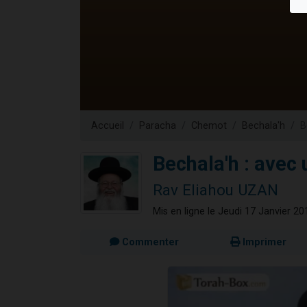
61 personnes
Il reste 
Ariel vient 
Nathaniel vi
4 personnes 
Accueil
Paracha
Chemot
Bechala'h
B
Bechala'h : avec 
Rav Eliahou UZAN
Mis en ligne le Jeudi 17 Janvier 20
Commenter
Imprimer