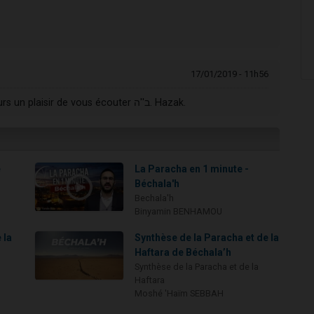
17/01/2019 - 11h56
Merci pour cet excellent chiour Rav Uzan. Toujours un plaisir de vous écouter ב''ה. Hazak.
e
La Paracha en 1 minute -
s
Béchala'h
Bechala'h
Binyamin BENHAMOU
 la
Synthèse de la Paracha et de la
Haftara de Béchala’h
Synthèse de la Paracha et de la
Haftara
Moshé 'Haïm SEBBAH