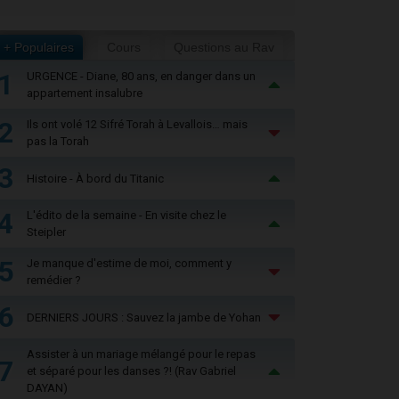
+ Populaires
Cours
Questions au Rav
1
URGENCE - Diane, 80 ans, en danger dans un
appartement insalubre
2
Ils ont volé 12 Sifré Torah à Levallois… mais
pas la Torah
3
Histoire - À bord du Titanic
4
L'édito de la semaine - En visite chez le
Steipler
5
Je manque d'estime de moi, comment y
remédier ?
6
DERNIERS JOURS : Sauvez la jambe de Yohan
Assister à un mariage mélangé pour le repas
7
et séparé pour les danses ?! (Rav Gabriel
DAYAN)