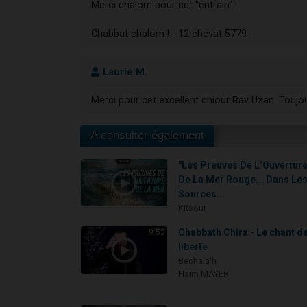
Merci chalom pour cet "entrain" !
Chabbat chalom ! - 12 chevat 5779 -
Laurie M.
A consulter également
"Les Preuves De L’Ouvertur
De La Mer Rouge... Dans Le
Sources...
Kitsour
Chabbath Chira - Le chant de
9:53
liberté
Bechala'h
Haim MAYER