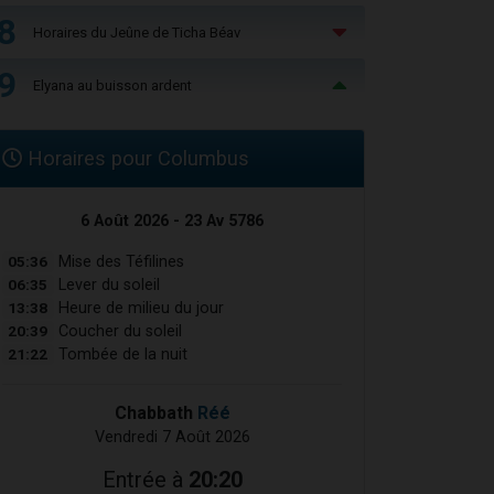
8
Horaires du Jeûne de Ticha Béav
9
Elyana au buisson ardent
Horaires pour Columbus
6 Août 2026 - 23 Av 5786
05:36
Mise des Téfilines
06:35
Lever du soleil
13:38
Heure de milieu du jour
20:39
Coucher du soleil
21:22
Tombée de la nuit
Chabbath
Réé
Vendredi 7 Août 2026
Entrée à
20:20