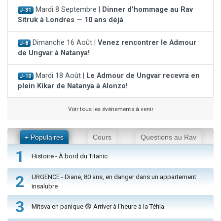
Mardi 8 Septembre |
Dinner d'hommage au Rav
J-31
Sitruk à Londres — 10 ans déjà
Dimanche 16 Août |
Venez rencontrer le Admour
J-8
de Ungvar à Natanya!
Mardi 18 Août |
Le Admour de Ungvar recevra en
J-10
plein Kikar de Natanya à Alonzo!
Voir tous les événements à venir
+ Populaires
Cours
Questions au Rav
1
Histoire - À bord du Titanic
2
URGENCE - Diane, 80 ans, en danger dans un appartement
insalubre
3
Mitsva en panique 😨 Arriver à l'heure à la Téfila