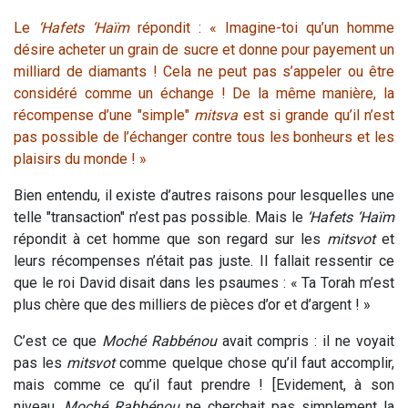
Le
‘Hafets ‘Haïm
répondit : « Imagine-toi qu’un homme
désire acheter un grain de sucre et donne pour payement un
milliard de diamants ! Cela ne peut pas s’appeler ou être
considéré comme un échange ! De la même manière, la
récompense d’une "simple"
mitsva
est si grande qu’il n’est
pas possible de l’échanger contre tous les bonheurs et les
plaisirs du monde ! »
Bien entendu, il existe d’autres raisons pour lesquelles une
telle "transaction" n’est pas possible. Mais le
‘Hafets ‘Haïm
répondit à cet homme que son regard sur les
mitsvot
et
leurs récompenses n’était pas juste. Il fallait ressentir ce
que le roi David disait dans les psaumes : « Ta Torah m’est
plus chère que des milliers de pièces d’or et d’argent ! »
C’est ce que
Moché Rabbénou
avait compris : il ne voyait
pas les
mitsvot
comme quelque chose qu’il faut accomplir,
mais comme ce qu’il faut prendre ! [Evidement, à son
niveau,
Moché Rabbénou
ne cherchait pas simplement la