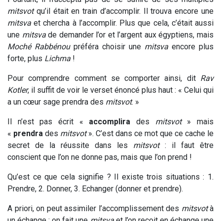
mitsvot
qu’il était en train d’accomplir. Il trouva encore une
mitsva
et chercha à l’accomplir. Plus que cela, c’était aussi
une
mitsva
de demander l’or et l’argent aux égyptiens, mais
Moché Rabbénou
préféra choisir une
mitsva
encore plus
forte, plus
Lichma
!
Pour comprendre comment se comporter ainsi, dit
Rav
Kotler
, il suffit de voir le verset énoncé plus haut : « Celui qui
a un cœur sage prendra des
mitsvot
. »
Il n’est pas écrit «
accomplira
des
mitsvot
» mais
«
prendra
des
mitsvot
». C’est dans ce mot que ce cache le
secret de la réussite dans les
mitsvot
: il faut être
conscient que l’on ne donne pas, mais que l’on prend !
Qu’est ce que cela signifie ? Il existe trois situations : 1.
Prendre, 2. Donner, 3. Echanger (donner et prendre).
A priori, on peut assimiler l’accomplissement des
mitsvot
à
un échange : on fait une
mitsva
et l’on reçoit en échange une