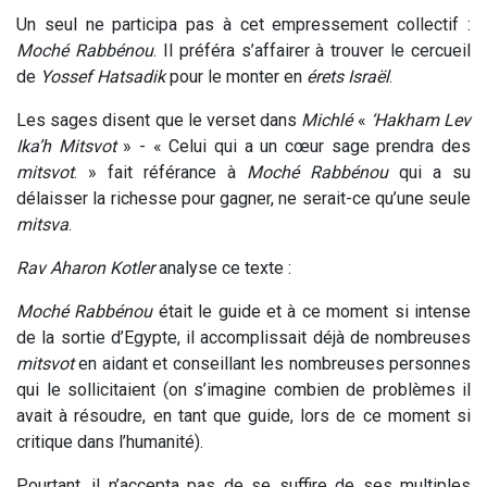
Un seul ne participa pas à cet empressement collectif :
Moché Rabbénou
. Il préféra s’affairer à trouver le cercueil
de
Yossef Hatsadik
pour le monter en
érets Israël
.
Les sages disent que le verset dans
Michlé
«
‘Hakham Lev
Ika’h Mitsvot
»
-
« Celui qui a un cœur sage prendra des
mitsvot
. »
fait référance à
Moché Rabbénou
qui a su
délaisser la richesse pour gagner, ne serait-ce qu’une seule
mitsva
.
Rav Aharon Kotler
analyse ce texte :
Moché Rabbénou
était le guide et à ce moment si intense
de la sortie d’Egypte, il accomplissait déjà de nombreuses
mitsvot
en aidant et conseillant les nombreuses personnes
qui le sollicitaient (on s’imagine combien de problèmes il
avait à résoudre, en tant que guide, lors de ce moment si
critique dans l’humanité).
Pourtant, il n’accepta pas de se suffire de ses multiples