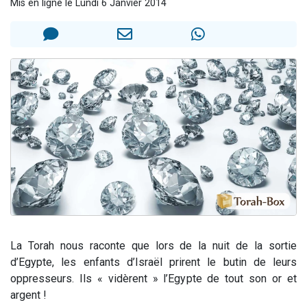
Mis en ligne le Lundi 6 Janvier 2014
13 personnes viennent de demander une bénédiction
30 personnes viennent de faire un don pour Sauvez la jambe de Yohan
Il reste 49 places pour étudier en groupe sur Zoom
12 nouvelles musiques dans Torah-Box Music
29 personnes viennent de demander une bénédiction
La Torah nous raconte que lors de la nuit de la sortie
d’Egypte, les enfants d’Israël prirent le butin de leurs
oppresseurs. Ils « vidèrent » l’Egypte de tout son or et
argent !