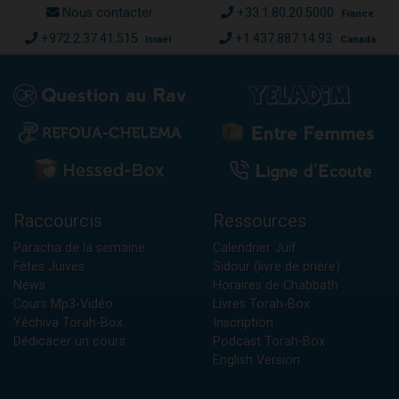
Nous contacter
+33.1.80.20.5000
France
+972.2.37.41.515
+1.437.887.14.93
Israël
Canada
Raccourcis
Ressources
Paracha de la semaine
Calendrier Juif
Fêtes Juives
Sidour (livre de prière)
News
Horaires de Chabbath
Cours Mp3-Vidéo
Livres Torah-Box
Yéchiva Torah-Box
Inscription
Dédicacer un cours
Podcast Torah-Box
English Version