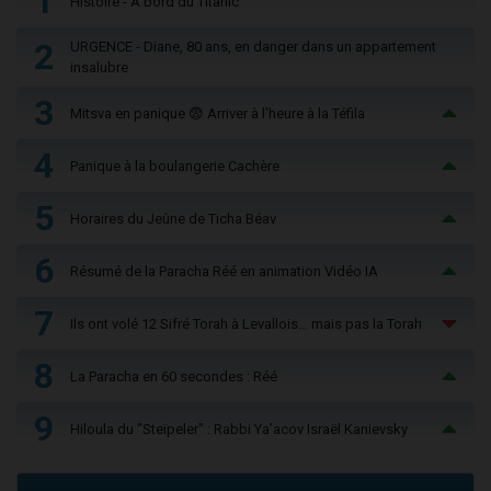
1
Histoire - À bord du Titanic
2
URGENCE - Diane, 80 ans, en danger dans un appartement
insalubre
3
Mitsva en panique 😨 Arriver à l'heure à la Téfila
4
Panique à la boulangerie Cachère
5
Horaires du Jeûne de Ticha Béav
6
Résumé de la Paracha Réé en animation Vidéo IA
7
Ils ont volé 12 Sifré Torah à Levallois… mais pas la Torah
8
La Paracha en 60 secondes : Réé
9
Hiloula du "Steïpeler" : Rabbi Ya’acov Israël Kanievsky