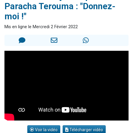
Paracha Terouma : "Donnez-
13 personnes viennent de demander une bénédiction
moi !"
30 personnes viennent de faire un don pour Sauvez la jambe de Yohan
Il reste 49 places pour étudier en groupe sur Zoom
Mis en ligne le Mercredi 2 Février 2022
12 nouvelles musiques dans Torah-Box Music
29 personnes viennent de demander une bénédiction
Voir la vidéo
Télécharger vidéo