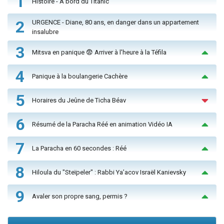
1
Histoire - À bord du Titanic
2
URGENCE - Diane, 80 ans, en danger dans un appartement
insalubre
3
Mitsva en panique 😨 Arriver à l'heure à la Téfila
4
Panique à la boulangerie Cachère
5
Horaires du Jeûne de Ticha Béav
6
Résumé de la Paracha Réé en animation Vidéo IA
7
La Paracha en 60 secondes : Réé
8
Hiloula du "Steïpeler" : Rabbi Ya’acov Israël Kanievsky
9
Avaler son propre sang, permis ?