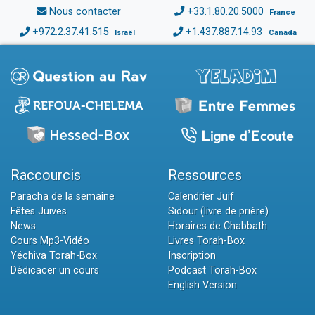
Nous contacter
+33.1.80.20.5000
France
+972.2.37.41.515
+1.437.887.14.93
Israël
Canada
Raccourcis
Ressources
Paracha de la semaine
Calendrier Juif
Fêtes Juives
Sidour (livre de prière)
News
Horaires de Chabbath
Cours Mp3-Vidéo
Livres Torah-Box
Yéchiva Torah-Box
Inscription
Dédicacer un cours
Podcast Torah-Box
English Version