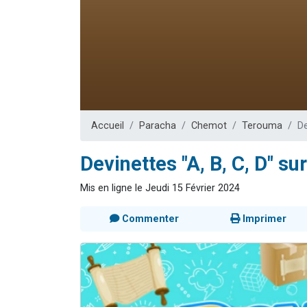
Dovan vient 
2 personnes 
2 personnes 
Malgorzata v
3 personnes 
Accueil
Paracha
Chemot
Terouma
De
Devinettes "A, B, C, D" s
Mis en ligne le Jeudi 15 Février 2024
Commenter
Imprimer