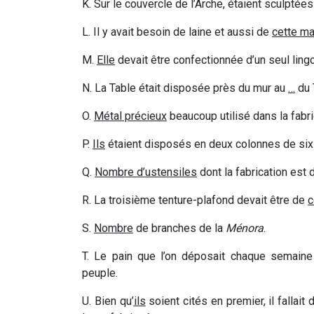
K. Sur le couvercle de l’Arche, étaient sculptée
L. Il y avait besoin de laine et aussi de
cette ma
M.
Elle
devait être confectionnée d’un seul lingot
N. La Table était disposée près du mur au
…
du 
O.
Métal précieux
beaucoup utilisé dans la fabr
P.
Ils
étaient disposés en deux colonnes de six 
Q.
Nombre
d’ustensiles
dont la fabrication est 
R. La troisième tenture-plafond devait être de
c
S.
Nombre
de branches de la
Ménora
.
T. Le pain que l’on déposait chaque semain
peuple.
U. Bien qu’
ils
soient cités en premier, il fallait 