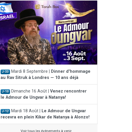
Mardi 8 Septembre |
Dinner d'hommage
J-33
au Rav Sitruk à Londres — 10 ans déjà
Dimanche 16 Août |
Venez rencontrer
J-10
le Admour de Ungvar à Natanya!
Mardi 18 Août |
Le Admour de Ungvar
J-12
recevra en plein Kikar de Natanya à Alonzo!
Voir tous les événements à venir