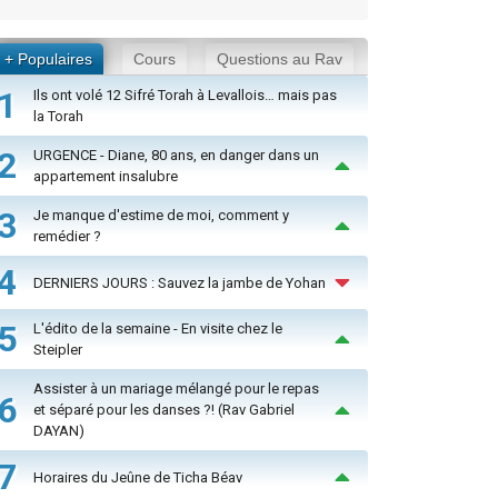
+ Populaires
Cours
Questions au Rav
1
Ils ont volé 12 Sifré Torah à Levallois… mais pas
la Torah
2
URGENCE - Diane, 80 ans, en danger dans un
appartement insalubre
3
Je manque d'estime de moi, comment y
remédier ?
4
DERNIERS JOURS : Sauvez la jambe de Yohan
5
L'édito de la semaine - En visite chez le
Steipler
Assister à un mariage mélangé pour le repas
6
et séparé pour les danses ?! (Rav Gabriel
DAYAN)
7
Horaires du Jeûne de Ticha Béav