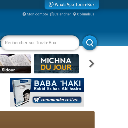
WhatsApp Torah-Box
Mon compte
Calendrier
Columbus
re
vertissements
Livres
Rabbanim
travers le temps
 leur maman
...