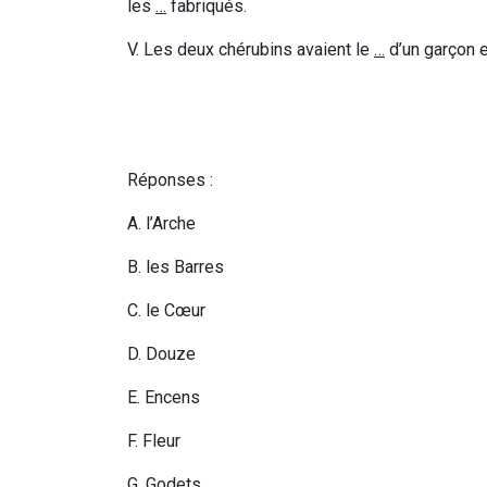
les
…
fabriqués.
V. Les deux chérubins avaient le
…
d’un garçon et
Réponses :
A. l’Arche
B. les Barres
C. le Cœur
D. Douze
E. Encens
F. Fleur
G. Godets