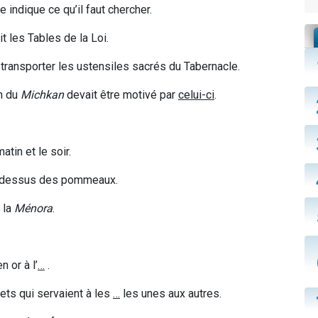
 indique ce qu’il faut chercher.
t les Tables de la Loi.
 transporter les ustensiles sacrés du Tabernacle.
on du
Michkan
devait être motivé par
celui-ci
.
matin et le soir.
-dessus des pommeaux.
 la
Ménora
.
en or à l
’
…
.
ets qui servaient à les
…
les unes aux autres.