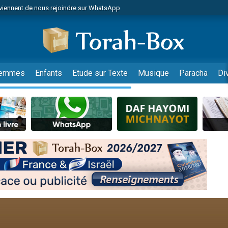
viennent de nous rejoindre sur WhatsApp
viennent de nous rejoindre sur WhatsApp
les musiques dans Torah-Box Music
es viennent de faire un don pour Tsédaka : pauvres d'Israel
es viennent de faire un don pour Diane, 80 ans, dans un appartement insalub
emmes
Enfants
Etude sur Texte
Musique
Paracha
Di
sion radio : Visions de grandeur n°104 : Le Chabbath et le Birkat Hamazone à 
 viennent de demander une bénédiction
nnes viennent de faire un don pour Sauvez la jambe de Yohan
49 places pour étudier en groupe sur Zoom
de donner son Maasser
ent de donner son Maasser
es viennent de faire un don pour 5 enfants déjà orphelins risquent de perdre
es viennent de faire un don pour Reloger Rivka, 6 enfants, victime de violences
 viennent de demander une bénédiction
49 places pour étudier en groupe sur Zoom