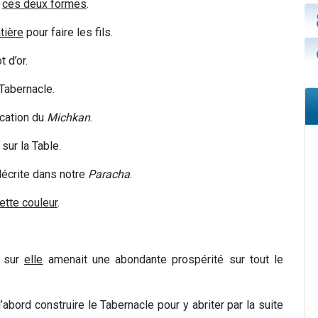
s
ces deux formes
.
tière
pour faire les fils.
 d’or.
Tabernacle.
ication du
Michkan
.
sur la Table.
décrite dans notre
Paracha
.
ette couleur
.
e sur
elle
amenait une abondante prospérité sur tout le
d’abord construire le Tabernacle pour y abriter par la suite