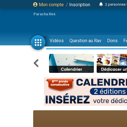
Mon compte
/
Inscription
2 personnes 
3 personnes 
Paracha Réé
2 nouvel
8 personn
4 personn
Vidéos
Question au Rav
Dons
F
Nouvelle émis
61 personnes
39 perso
Il reste 
Ariel vient 
Nathaniel vi
6 personn
2 personn
10 personnes
Il reste 