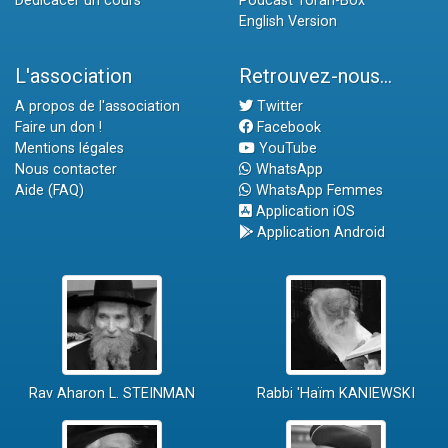
Dédicacer un cours
Podcast Torah-Box
English Version
L'association
Retrouvez-nous...
A propos de l'association
Twitter
Faire un don !
Facebook
Mentions légales
YouTube
Nous contacter
WhatsApp
Aide (FAQ)
WhatsApp Femmes
Application iOS
Application Android
Rav Aharon L. STEINMAN
Rabbi 'Haïm KANIEWSKI