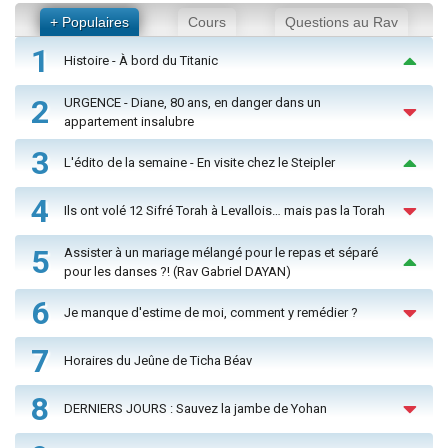
+ Populaires
Cours
Questions au Rav
1
Histoire - À bord du Titanic
2
URGENCE - Diane, 80 ans, en danger dans un
appartement insalubre
3
L'édito de la semaine - En visite chez le Steipler
4
Ils ont volé 12 Sifré Torah à Levallois… mais pas la Torah
5
Assister à un mariage mélangé pour le repas et séparé
pour les danses ?! (Rav Gabriel DAYAN)
6
Je manque d'estime de moi, comment y remédier ?
7
Horaires du Jeûne de Ticha Béav
8
DERNIERS JOURS : Sauvez la jambe de Yohan