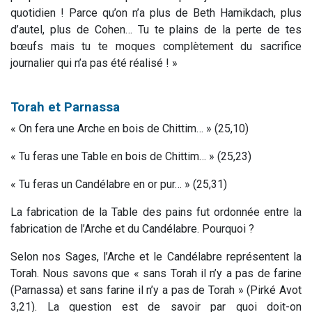
quotidien ! Parce qu’on n’a plus de Beth Hamikdach, plus
d’autel, plus de Cohen… Tu te plains de la perte de tes
bœufs mais tu te moques complètement du sacrifice
journalier qui n’a pas été réalisé ! »
Torah et Parnassa
«
On fera une
Arche
en bois de Chittim
… » (25,10)
«
Tu feras une
Table
en bois de Chittim
… » (25,23)
«
Tu feras un
Candélabre
en or pur
… » (25,31)
La fabrication de la Table des pains fut ordonnée entre la
fabrication de l’Arche et du Candélabre. Pourquoi ?
Selon nos Sages, l’Arche et le Candélabre représentent la
Torah. Nous savons que « sans Torah il n’y a pas de farine
(Parnassa) et sans farine il n’y a pas de Torah » (Pirké Avot
3,21). La question est de savoir par quoi doit-on