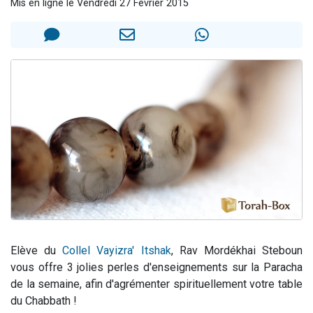
Mis en ligne le Vendredi 27 Février 2015
3 personnes viennent de nous rejoindre sur WhatsApp
2 nouvelles musiques dans Torah-Box Music
8 personnes viennent de faire un don pour Tsédaka : pauvres d'Israel
Nouvelle émission radio : Visions de grandeur n°104 : Le Chabbath et le Birkat Hamazone à travers le temps
4 personnes viennent de nous rejoindre sur WhatsApp
Elève du
Collel Vayizra' Itshak
, Rav Mordékhai Steboun
vous offre 3 jolies perles d'enseignements sur la Paracha
de la semaine, afin d'agrémenter spirituellement votre table
du Chabbath !