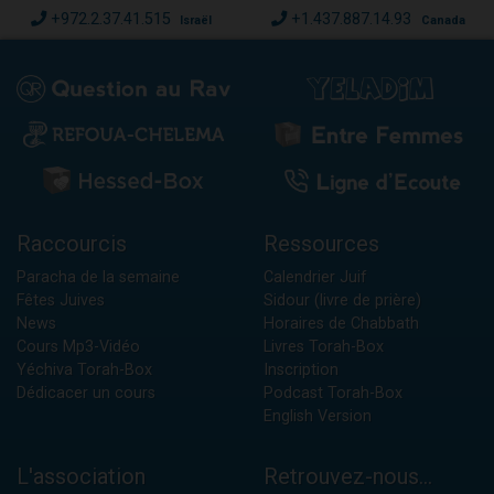
+972.2.37.41.515
+1.437.887.14.93
Israël
Canada
Raccourcis
Ressources
Paracha de la semaine
Calendrier Juif
Fêtes Juives
Sidour (livre de prière)
News
Horaires de Chabbath
Cours Mp3-Vidéo
Livres Torah-Box
Yéchiva Torah-Box
Inscription
Dédicacer un cours
Podcast Torah-Box
English Version
L'association
Retrouvez-nous...