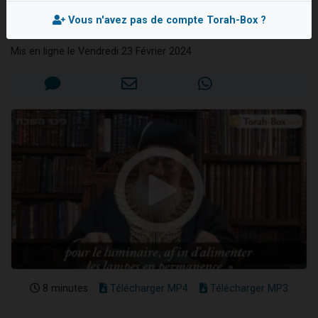
d'olive ?
13 personnes viennent de demander une bénédiction
Vous n'avez pas de compte Torah-Box ?
Rav Chlomo AMAR
30 personnes viennent de faire un don pour Sauvez la jambe de Yohan
Mis en ligne le Vendredi 23 Février 2024
Il reste 49 places pour étudier en groupe sur Zoom
12 nouvelles musiques dans Torah-Box Music
29 personnes viennent de demander une bénédiction
8 minutes
Télécharger MP4
Télécharger MP3