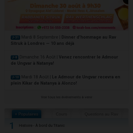
Mardi 8 Septembre |
Dinner d'hommage au Rav
J-31
Sitruk à Londres — 10 ans déjà
Dimanche 16 Août |
Venez rencontrer le Admour
J-8
de Ungvar à Natanya!
Mardi 18 Août |
Le Admour de Ungvar recevra en
J-10
plein Kikar de Natanya à Alonzo!
Voir tous les événements à venir
+ Populaires
Cours
Questions au Rav
1
Histoire - À bord du Titanic