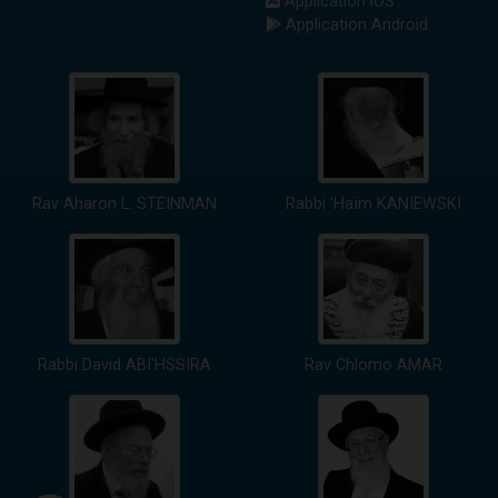
Application iOS
Application Android
Rav Aharon L. STEINMAN
Rabbi 'Haïm KANIEWSKI
Rabbi David ABI'HSSIRA
Rav Chlomo AMAR