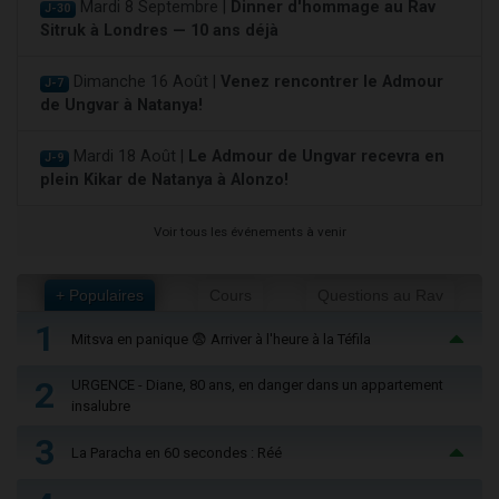
Mardi 8 Septembre |
Dinner d'hommage au Rav
J-30
Sitruk à Londres — 10 ans déjà
Dimanche 16 Août |
Venez rencontrer le Admour
J-7
de Ungvar à Natanya!
Mardi 18 Août |
Le Admour de Ungvar recevra en
J-9
plein Kikar de Natanya à Alonzo!
Voir tous les événements à venir
+ Populaires
Cours
Questions au Rav
1
Mitsva en panique 😨 Arriver à l'heure à la Téfila
2
URGENCE - Diane, 80 ans, en danger dans un appartement
insalubre
3
La Paracha en 60 secondes : Réé