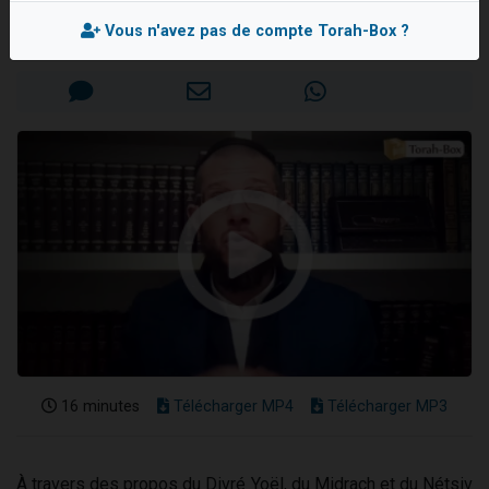
Rav Yona GHERTMAN
3 personnes viennent de nous rejoindre sur WhatsApp
Vous n'avez pas de compte Torah-Box ?
Mis en ligne le Mercredi 25 Février 2026
3 personnes viennent de faire un don pour 5 jours de vacances aux Orphelins
Odaya vient de donner son Maasser
13 personnes viennent de demander une bénédiction
3 personnes viennent de nous rejoindre sur WhatsApp
16 minutes
Télécharger MP4
Télécharger MP3
À travers des propos du Divré Yoël, du Midrach et du Nétsiv