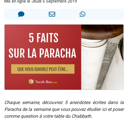
Mis en ligne le Jeudi 5 Septembre 2019
6 personnes viennent de faire un don pour 5 enfants déjà orphelins risquent de perdre leur maman
2 personnes viennent de faire un don pour Reloger Rivka, 6 enfants, victime de violences...
10 personnes viennent de demander une bénédiction
Il reste 49 places pour étudier en groupe sur Zoom
3 personnes viennent de faire un don pour Diane, 80 ans, dans un appartement insalubre
Chaque semaine, découvrez 5 anecdotes écrites dans la
Paracha de la semaine que vous pouvez étudier ici et poser
comme question à votre table du Chabbath.