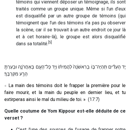
témoins qui viennent déposer un témoignage, ils sont
traités comme un groupe unique. Même si l’un d’eux
est disqualifié par un autre groupe de témoins (qui
témoignent que l’un des témoins n’a pas pu observer
la scène, car il se trouvait à un autre endroit ce jour là
et à cet horaire-là), le groupe est alors disqualifié
[5]
dans sa totalité.
יַ֣ד הָעֵדִ֞ים תִּֽהְיֶה־בּ֤וֹ בָרִאשֹׁנָה֙ לַהֲמִית֔וֹ וְיַ֥ד כָּל־הָעָ֖ם בָּאַחֲרֹנָ֑ה וּבִֽעַרְתָּ֥
הָרָ֖ע מִקִּרְבֶּֽךָ׃
«
La main des témoins doit le frapper la première pour le
faire mourir, et la main du peuple en dernier lieu, et tu
extirperas ainsi le mal du milieu de toi. »
(17:7)
Quelle coutume de Yom Kippour est-elle déduite de ce
verset ?
C’est l’une des sources de l’usage de frapper notre