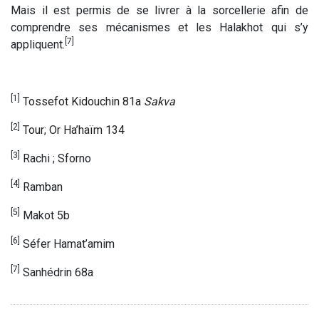
Mais il est permis de se livrer à la sorcellerie afin de
comprendre ses mécanismes et les Halakhot qui s’y
[7]
appliquent.
[1]
Tossefot Kidouchin 81a
Sakva
[2]
Tour; Or Ha’haïm 134
[3]
Rachi ; Sforno
[4]
Ramban
[5]
Makot 5b
[6]
Séfer Hamat’amim
[7]
Sanhédrin 68a