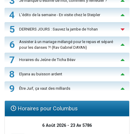
3
Je manque d'estime de moi, comment y remédier ?
4
L'édito de la semaine - En visite chez le Steipler
5
DERNIERS JOURS : Sauvez la jambe de Yohan
6
Assister à un mariage mélangé pour le repas et séparé
pour les danses ?! (Rav Gabriel DAYAN)
7
Horaires du Jeûne de Ticha Béav
8
Elyana au buisson ardent
9
Être Juif, ça vaut des milliards
Horaires pour Columbus
6 Août 2026 - 23 Av 5786