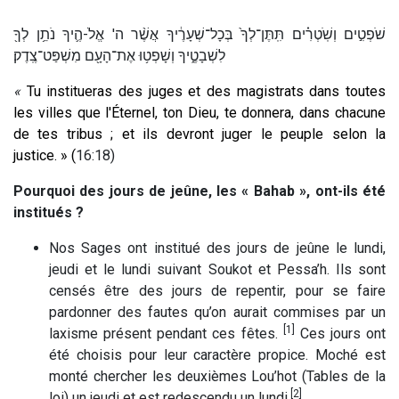
שֹׁפְטִ֣ים וְשֹֽׁטְרִ֗ים תִּֽתֶּן־לְךָ֙ בְּכָל־שְׁעָרֶ֔יךָ אֲשֶׁ֨ר ה' אֱלֹ-הֶ֛יךָ נֹתֵ֥ן לְךָ֖
לִשְׁבָטֶ֑יךָ וְשָׁפְט֥וּ אֶת־הָעָ֖ם מִשְׁפַּט־צֶֽדֶק׃
«
Tu institueras des juges et des magistrats dans toutes
les villes que l'Éternel, ton Dieu, te donnera, dans chacune
de tes tribus ; et ils devront juger le peuple selon la
justice. » (
16:18)
Pourquoi des jours de jeûne, les « Bahab », ont-ils été
institués ?
Nos Sages ont institué des jours de jeûne le lundi,
jeudi et le lundi suivant Soukot et Pessa’h. Ils sont
censés être des jours de repentir, pour se faire
pardonner des fautes qu’on aurait commises par un
[1]
laxisme présent pendant ces fêtes.
Ces jours ont
été choisis pour leur caractère propice. Moché est
monté chercher les deuxièmes Lou’hot (Tables de la
[2]
loi) un jeudi et est redescendu un lundi.