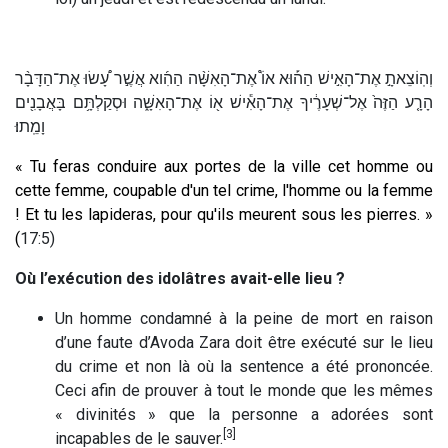
וְהֽוֹצֵאתָ֣ אֶת־הָאִ֣ישׁ הַה֡וּא אוֹ֩ אֶת־הָאִשָּׁ֨ה הַהִ֜וא אֲשֶׁ֣ר עָ֠שׂוּ אֶת־הַדָּבָ֨ר
הָרָ֤ע הַזֶּה֙ אֶל־שְׁעָרֶ֔יךָ אֶת־הָאִ֕ישׁ א֖וֹ אֶת־הָאִשָּׁ֑ה וּסְקַלְתָּ֥ם בָּאֲבָנִ֖ים
וָמֵֽתוּ׃
« Tu feras conduire aux portes de la ville cet homme ou
cette femme, coupable d'un tel crime, l'homme ou la femme
! Et tu les lapideras, pour qu'ils meurent sous les pierres. »
(
17:5)
Où l’exécution des idolâtres avait-elle lieu ?
Un homme condamné à la peine de mort en raison
d’une faute d’Avoda Zara doit être exécuté sur le lieu
du crime et non là où la sentence a été prononcée.
Ceci afin de prouver à tout le monde que les mêmes
« divinités » que la personne a adorées sont
[3]
incapables de le sauver.