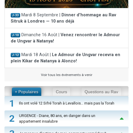
Mardi 8 Septembre |
Dinner d'hommage au Rav
J-33
Sitruk à Londres — 10 ans déjà
Dimanche 16 Août |
Venez rencontrer le Admour
J-10
de Ungvar à Natanya!
Mardi 18 Août |
Le Admour de Ungvar recevra en
J-12
plein Kikar de Natanya à Alonzo!
Voir tous les événements à venir
+ Populaires
Cours
Questions au Rav
1
Ils ont volé 12 Sifré Torah à Levallois… mais pas la Torah
2
URGENCE - Diane, 80 ans, en danger dans un
appartement insalubre