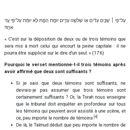
עַל־פִּ֣י ׀ שְׁנַ֣יִם עֵדִ֗ים א֛וֹ שְׁלֹשָׁ֥ה עֵדִ֖ים יוּמַ֣ת הַמֵּ֑ת לֹ֣א יוּמַ֔ת עַל־פִּ֖י עֵ֥ד
אֶחָֽד׃
« C'est sur la déposition de deux ou de trois témoins que
sera mis à mort celui qui encourt la peine capitale : il ne
pourra être supplicié sur le dire d'un seul. » (17:6)
Pourquoi le verset mentionne-t-il trois témoins après
avoir affirmé que deux sont suffisants ?
Si je sais que deux témoins sont suffisants, ne
devrais-je pas assumer que trois témoins sont
certainement suffisants ? Or, la Torah nous enseigne
que le tribunal doit enquêter en profondeur sur tous
les témoins qui peuvent avoir assisté à une scène, et
[4]
ce, peu importe le nombre de témoins.
De là, le Talmud déduit que peu importe le nombre de