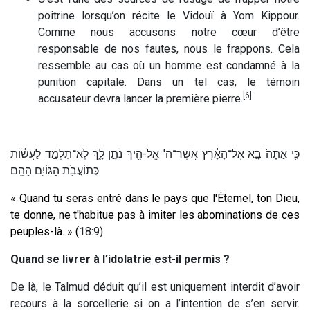
poitrine lorsqu’on récite le Vidouï à Yom Kippour.
Comme nous accusons notre cœur d’être
responsable de nos fautes, nous le frappons. Cela
ressemble au cas où un homme est condamné à la
punition capitale. Dans un tel cas, le témoin
[6]
accusateur devra lancer la première pierre.
כִּ֤י אַתָּה֙ בָּ֣א אֶל־הָאָ֔רֶץ אֲשֶׁר־ה' אֱלֹ-הֶ֖יךָ נֹתֵ֣ן לָ֑ךְ לֹֽא־תִלְמַ֣ד לַעֲשׂ֔וֹת
כְּתוֹעֲבֹ֖ת הַגּוֹיִ֥ם הָהֵֽם׃
« Quand tu seras entré dans le pays que l'Éternel, ton Dieu,
te donne, ne t'habitue pas à imiter les abominations de ces
peuples-là. » (
18:9)
Quand se livrer à l’idolatrie est-il permis ?
De là, le Talmud déduit qu’il est uniquement interdit d’avoir
recours à la sorcellerie si on a l’intention de s’en servir.