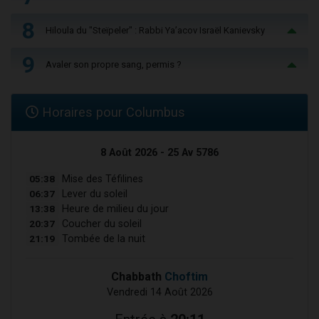
8
Hiloula du "Steïpeler" : Rabbi Ya’acov Israël Kanievsky
9
Avaler son propre sang, permis ?
Horaires pour Columbus
8 Août 2026 - 25 Av 5786
05:38
Mise des Téfilines
06:37
Lever du soleil
13:38
Heure de milieu du jour
20:37
Coucher du soleil
21:19
Tombée de la nuit
Chabbath
Choftim
Vendredi 14 Août 2026