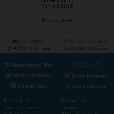
Entrée à
20:11
Sortie à
21:12
Changer de ville
Nous contacter
+33.1.80.20.5000
France
+972.2.37.41.515
+1.437.887.14.93
Israël
Canada
Raccourcis
Ressources
Paracha de la semaine
Calendrier Juif
Fêtes Juives
Sidour (livre de prière)