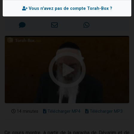
Rav Mordehai BITTON
13 personnes viennent de demander une bénédiction
Vous n'avez pas de compte Torah-Box ?
Mis en ligne le Lundi 8 Août 2016
30 personnes viennent de faire un don pour Sauvez la jambe de Yohan
Il reste 49 places pour étudier en groupe sur Zoom
12 nouvelles musiques dans Torah-Box Music
29 personnes viennent de demander une bénédiction
14 minutes
Télécharger MP4
Télécharger MP3
Ce cours montre, à partir de la paracha de Dévarim et de