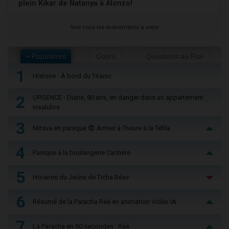
plein Kikar de Natanya à Alonzo!
Voir tous les événements à venir
+ Populaires
Cours
Questions au Rav
1
Histoire - À bord du Titanic
2
URGENCE - Diane, 80 ans, en danger dans un appartement
insalubre
3
Mitsva en panique 😨 Arriver à l'heure à la Téfila
4
Panique à la boulangerie Cachère
5
Horaires du Jeûne de Ticha Béav
6
Résumé de la Paracha Réé en animation Vidéo IA
7
La Paracha en 60 secondes : Réé