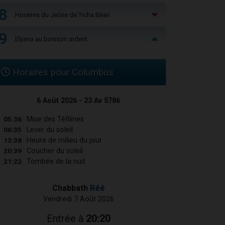
8
Horaires du Jeûne de Ticha Béav
9
Elyana au buisson ardent
Horaires pour Columbus
6 Août 2026 - 23 Av 5786
05:36
Mise des Téfilines
06:35
Lever du soleil
13:38
Heure de milieu du jour
20:39
Coucher du soleil
21:22
Tombée de la nuit
Chabbath
Réé
Vendredi 7 Août 2026
Entrée à
20:20