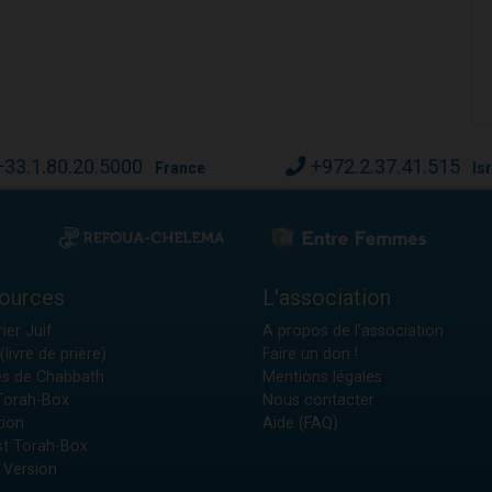
+33.1.80.20.5000
+972.2.37.41.515
France
Is
ources
L'association
ier Juif
A propos de l'association
(livre de prière)
Faire un don !
es de Chabbath
Mentions légales
 Torah-Box
Nous contacter
tion
Aide (FAQ)
t Torah-Box
 Version