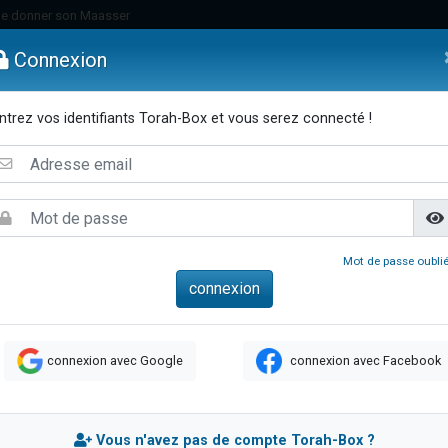
de donner son Maasser
es viennent de faire un don pour 5 jours de vacances aux Orphelins
Connexion
es viennent de faire un don pour Diane, 80 ans, dans un appartement insalub
viennent de nous rejoindre sur WhatsApp
ntrez vos identifiants Torah-Box et vous serez connecté !
 viennent de demander une bénédiction
emmes
Enfants
Etude sur Texte
Musique
Paracha
Di
lles musiques dans Torah-Box Music
nnes viennent de faire un don pour Sauvez la jambe de Yohan
49 places pour étudier en groupe sur Zoom
viennent de nous rejoindre sur WhatsApp
Mot de passe oublié
viennent de nous rejoindre sur WhatsApp
viennent de nous rejoindre sur WhatsApp
les musiques dans Torah-Box Music
connexion avec Google
connexion avec Facebook
es viennent de faire un don pour Tsédaka : pauvres d'Israel
sion radio : Visions de grandeur n°104 : Le Chabbath et le Birkat Hamazone à 
 viennent de demander une bénédiction
Vous n'avez pas de compte Torah-Box ?