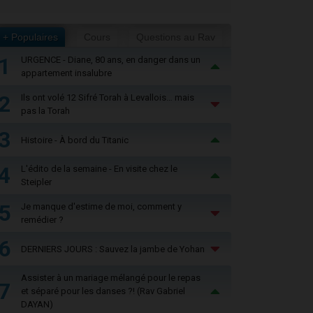
+ Populaires
Cours
Questions au Rav
1
URGENCE - Diane, 80 ans, en danger dans un
appartement insalubre
2
Ils ont volé 12 Sifré Torah à Levallois… mais
pas la Torah
3
Histoire - À bord du Titanic
4
L'édito de la semaine - En visite chez le
Steipler
5
Je manque d'estime de moi, comment y
remédier ?
6
DERNIERS JOURS : Sauvez la jambe de Yohan
Assister à un mariage mélangé pour le repas
7
et séparé pour les danses ?! (Rav Gabriel
DAYAN)