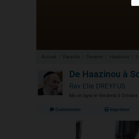
Ariel vient 
Il reste 
Nathaniel vi
6 personn
3 personnes 
Accueil
Paracha
Devarim
Haazinou
D
De Haazinou à So
Rav Elie DREYFUS
Mis en ligne le Vendredi 3 Octobre
Commenter
Imprimer