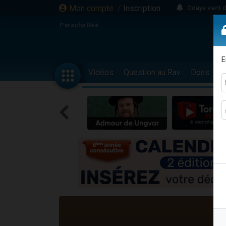
Mon compte
/
Inscription
Odaya vient 
3 personn
Paracha Réé
3 personn
2 personnes 
E
13 personnes
Vidéos
Question au Rav
Dons
F
12 nouve
30 perso
Il reste 
3 personnes 
2 personnes 
3 personnes 
2 nouvel
8 personn
Nouvelle émis
61 personnes