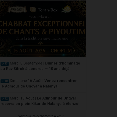
Mardi 8 Septembre |
Dinner d'hommage
J-33
au Rav Sitruk à Londres — 10 ans déjà
Dimanche 16 Août |
Venez rencontrer
J-10
le Admour de Ungvar à Natanya!
Mardi 18 Août |
Le Admour de Ungvar
J-12
recevra en plein Kikar de Natanya à Alonzo!
Voir tous les événements à venir