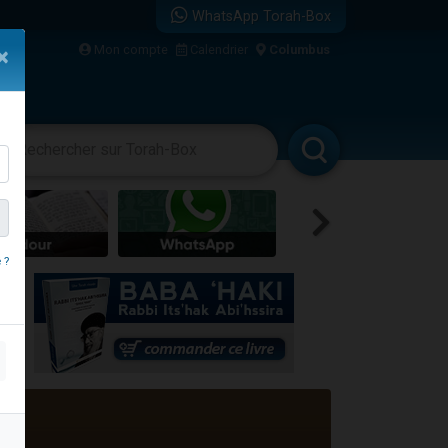
WhatsApp Torah-Box
Mon compte
Calendrier
Columbus
×
re
vertissements
Livres
Rabbanim
 ?
travers le temps